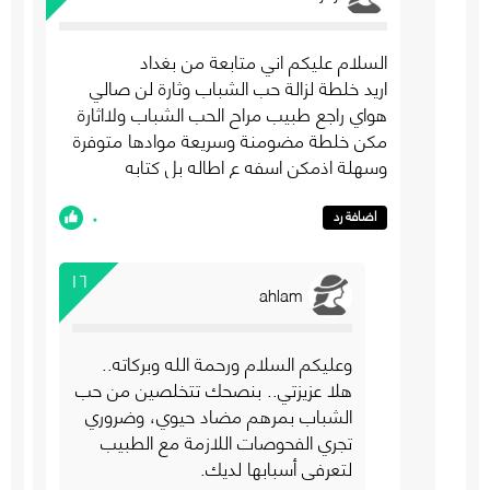
السلام عليكم اني متابعة من بغداد
اريد خلطة لزالة حب الشباب وثارة لن صالي
هواي راجع طبيب مراح الحب الشباب وﻻاثارة
مكن خلطة مضومنة وسريعة موادها متوفرة
وسهلة اذمكن اسفه ع اطاله بل كتابه
٠
اضافة رد
١٦
ahlam
وعليكم السلام ورحمة الله وبركاته..
هلا عزيزتي.. بنصحك تتخلصين من حب
الشباب بمرهم مضاد حيوي، وضروري
تجري الفحوصات اللازمة مع الطبيب
لتعرفي أسبابها لديك.