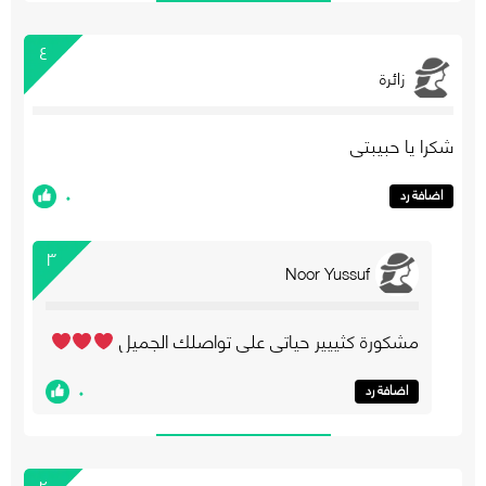
٤
زائرة
شكرا يا حبيبتي
٠
اضافة رد
٣
Noor Yussuf
مشكورة كثييير حياتي على تواصلك الجميل
٠
اضافة رد
٢