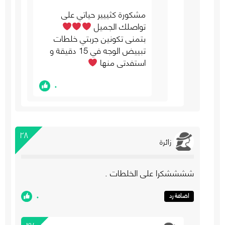
مشكورة كثييير حياتي على
تواصلك الجميل
بتمنى تكونين جربتي خلطات
تبييض الوجه في 15 دقيقة و
استفدتي منها
٠
٢٨
زائرة
ششششكرا على الخلطات .
٠
اضافة رد
٢٧