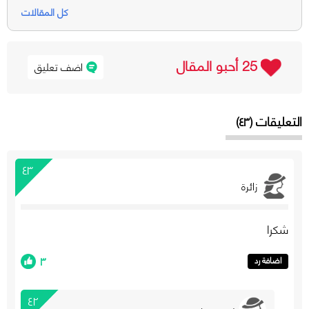
كل المقالات
25 أحبو المقال
اضف تعليق
التعليقات (٤٣)
٤٣
زائرة
شكرا
٣
اضافة رد
٤٢