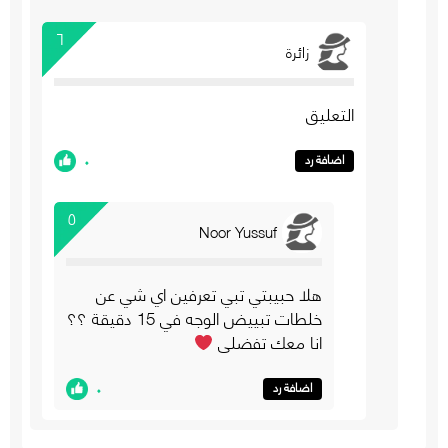
٦
زائرة
التعليق
٠
اضافة رد
٥
Noor Yussuf
هلا حبيبتي تبي تعرفين اي شي عن
خلطات تبييض الوجه في 15 دقيقة ؟؟
انا معك تفضلي
٠
اضافة رد