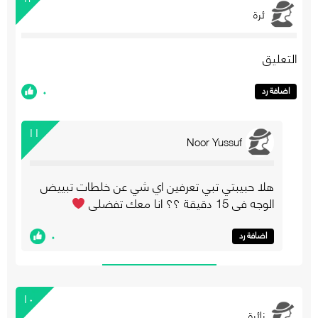
ئرة
التعليق
٠
اضافة رد
١١
Noor Yussuf
هلا حبيبتي تبي تعرفين اي شي عن خلطات تبييض
الوجه في 15 دقيقة ؟؟ انا معك تفضلي
٠
اضافة رد
١٠
زائرة