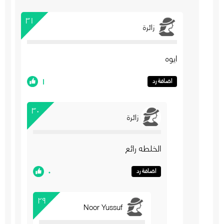
٣١
زائرة
ايوه
١
اضافة رد
٣٠
زائرة
الخلطه رائع
٠
اضافة رد
٢٩
Noor Yussuf