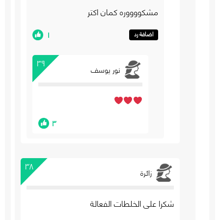
مشكووووره كمان اكتر
١
اضافة رد
٣٩
نور يوسف
٣
٣٨
زائرة
شكرا على الخلطات الفعالة