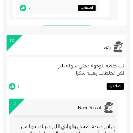
٠
اضافة رد
١٥
زائرة
نب خلطه للوجهة دهني سهله بليز
لكن الخلطات رهيبه شكرا
١
اضافة رد
١٤
Noor Yussuf
حياتي خلطة العسل والزبادي اللي خبرتك عنها من
أفضل وأسرع خلطات تبييض الوجه للبشرة الدهنية