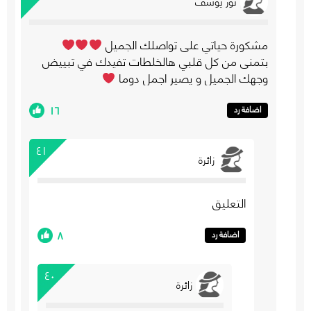
نور يوسف
مشكورة حياتي على تواصلك الجميل
بتمنى من كل قلبي هالخلطات تفيدك في تبييض
وجهك الجميل و يصير اجمل دوما
١٦
اضافة رد
٤١
زائرة
التعليق
٨
اضافة رد
٤٠
زائرة