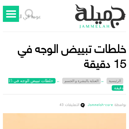
عودة الي الوراء
خلطات تبييض الوجه في
15 دقيقة
خلطات تبييض الوجه في 15
الرئيسية
←
العناية بالبشرة و الجسم
←
دقيقة
بواسطة :
Jammelah-care
التعليقات: 43
جميلة – دليل الليزر المنزلي