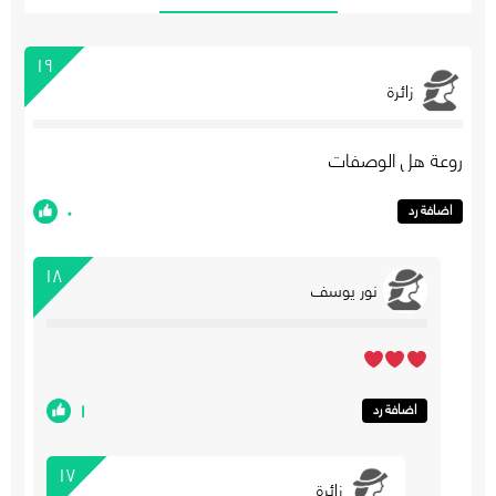
١٩
زائرة
روعة هل الوصفات
٠
اضافة رد
١٨
نور يوسف
١
اضافة رد
١٧
زائرة