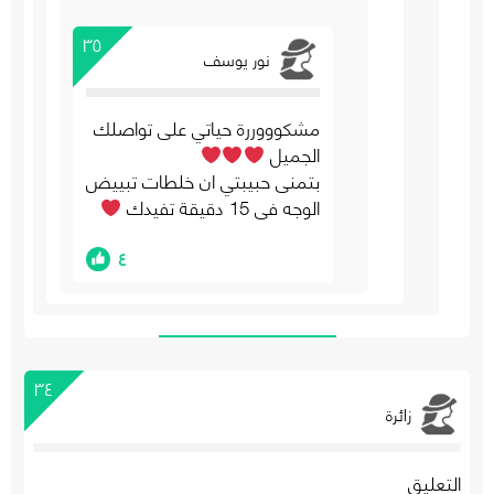
٣٥
نور يوسف
مشكوووررة حياتي على تواصلك
الجميل
بتمنى حبيبتي ان خلطات تبييض
الوجه في 15 دقيقة تفيدك
٤
٣٤
زائرة
التعليق