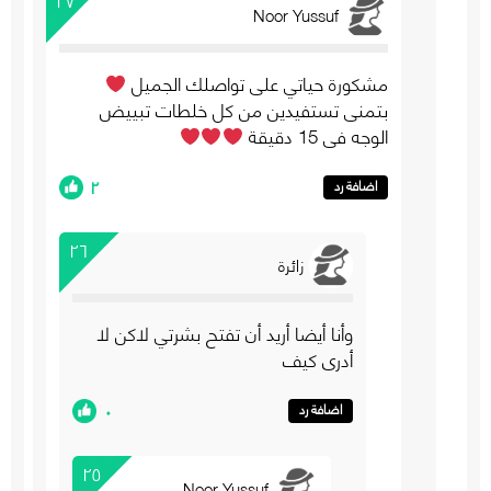
Noor Yussuf
مشكورة حياتي على تواصلك الجميل
بتمنى تستفيدين من كل خلطات تبييض
الوجه في 15 دقيقة
٢
اضافة رد
٢٦
زائرة
وأنا أيضا أريد أن تفتح بشرتي لاكن لا
أدري كيف
٠
اضافة رد
٢٥
Noor Yussuf