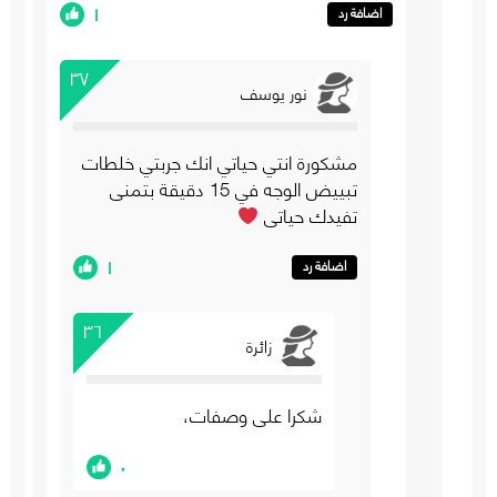
١
اضافة رد
٣٧
نور يوسف
مشكورة انتي حياتي انك جربتي خلطات
تبييض الوجه في 15 دقيقة بتمنى
تفيدك حياتي
١
اضافة رد
٣٦
زائرة
شكرا على وصفات،
٠