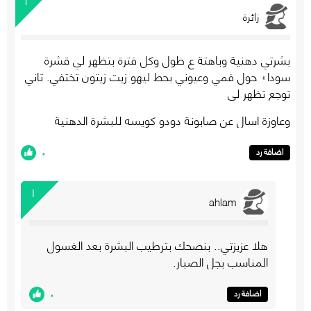
زائرة
بشرتي دهنية وباهتة ع طول وكل فترة بتظهر لي قشرة
سودا۽ حول فمي وعيوني بحط ليهو زيت زيتون تختفي. تاني
توجع تظهر لي
وعاوزة اسال عن صابونة دودو كويسه للبشرة الدهنية
٠
اضافة رد
١
ahlam
هلا عزيزتي.. بنصحك بترطيب البشرة بعد الغسول
المناسب بجل الصبار.
٠
اضافة رد