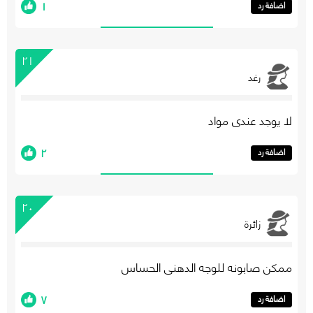
١
اضافة رد
٢١
رغد
لا يوجد عندي مواد
٢
اضافة رد
٢٠
زائرة
ممكن صابونه للوجه الدهني الحساس
٧
اضافة رد