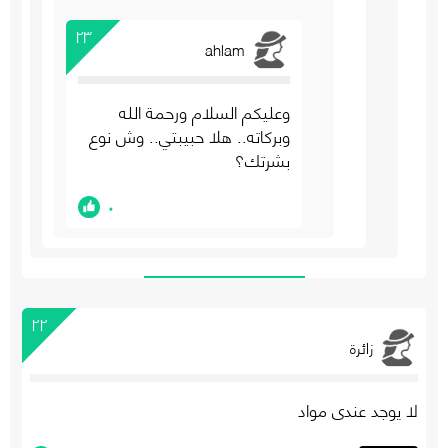
٢٣
ahlam
وعليكم السلام ورحمة الله
وبركاته.. هلا حبيبتي.. وش نوع
بشرتك؟
٠
٢٢
زائرة
لا يوجد عندي مواد