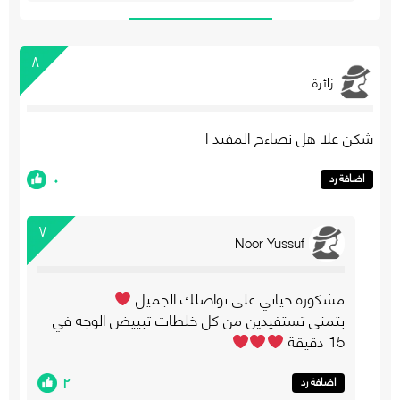
٨
زائرة
شكن علا هل نصاءح المفيد ا
٠
اضافة رد
٧
Noor Yussuf
مشكورة حياتي على تواصلك الجميل
بتمنى تستفيدين من كل خلطات تبييض الوجه في
15 دقيقة
٢
اضافة رد