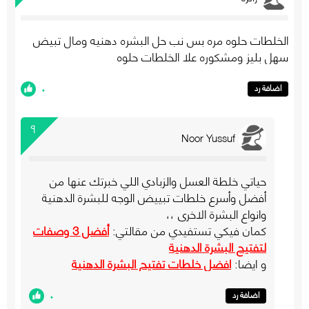
الخلطات حلوه مره بس نب حل البشره دهنيه ومال تبيض
سهل بليز ومشكوره علا الخلطات حلوه
٠
اضافة رد
٩
Noor Yussuf
حياتي خلطة العسل والزبادي اللي خبرتك عنها من
أفضل وأسرع خلطات تبييض الوجه للبشرة الدهنية
وانواع البشرة الاخرى ،،
كمان فيكي تستفيدي من مقالتي:
أفضل 3 وصفات
لتفتيح البشرة الدهنية
و ايضا:
افضل خلطات تفتيح البشرة الدهنية
٠
اضافة رد