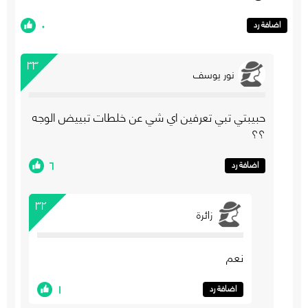
٠
اضافة رد
٣٣
نور يوسف
حبيبتي تبي تعرفين اي شي عن خلطات تبييض الوجه
؟؟
٦
اضافة رد
٣٢
زائرة
نعم
١
اضافة رد