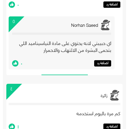
٠
اضافة رد
٥
Norhan Saeed
اي حبيبتي لانه يحتوي على مادة النياسيناميد اللي
بتحمي البشرة من الالتهاب والاحمرار
٠
اضافة رد
٤
زائرة
كم مرة باليوم استخدمه
١
اضافة رد