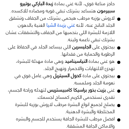
حاجز مناعة قوي، لأنه غني بمادة
زبدة الباركي
بوتيرو
سبيرمون
هتساعد بشرتك تبقي قويه ومضاده للاكسده.
لاروش بوزيه مرطب
هيحمي بشرتك من الجفاف وتشقق
الجلد الناتج عنه، لأنه
غني بزبدة الشيا
الغنية بالدهون
اللازمة للبشرة اللي بتحميها من الجفاف والتشققات عشان
بشرتك تبقي ناعمه ولينه.
بيحتوي على
الجليسرين
اللي بيساعد الجلد في الحفاظ على
الرطوبة والحماية من فقدانها.
هو غني بمادة
النياسيناميد
وهي مادة مهدئة للبشرة،
تهدئ الالتهابات والاحمرار وتهيج الجلد.
بيحتوي على مادة
كحول السيتريل
وهي عامل قوي في
نعومة الجلد وملمسه.
غني
بزيت بذور براسيكا كامبيستريس
لتهدئه وراحة الجسم،
تقدري تستخدمي الكريم كمساج لجسمك.
يصلح لجميع انواع البشرة
مرطب لاروش بوزيه للبشرة
المختلطة والبشرة الدهنية
.
افضل مرطب للبشرة الجافة
يستخدم للجسم والبشره
والاماكن الجافة المشققة.