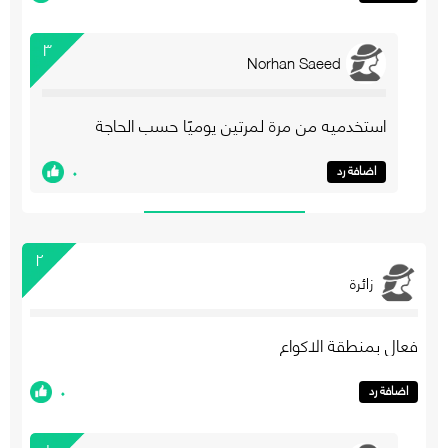
٣
Norhan Saeed
استخدميه من مرة لمرتين يوميًا حسب الحاجة
٠
اضافة رد
٢
زائرة
فعال بمنطقة الاكواع
٠
اضافة رد
١