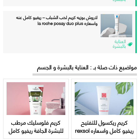
لاروش بوزيه كريم لحب الشباب – ريفيو كامل عنه
واسعاره la roche posay duo plus
العناية
بالبشرة
مواضيع ذات صلة بـ : العناية بالبشرة و الجسم
كريم ريكسول للتفتيح
كريم فلوسليك مرطب
ريفيو كامل واسعاره rexsol
للبشرة الجافة ريفيو كامل
ultra whitening
واسعاره floslek cream