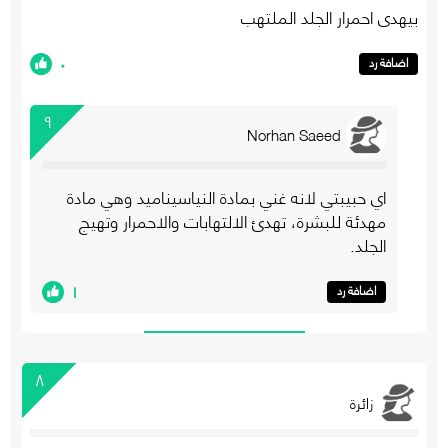
بيهدي احمرار الجلد الملتهب
٠
اضافة رد
٩
Norhan Saeed
اي حبيبتي لانه غني بمادة النياسيناميد وهي مادة
مهدئة للبشرة، تهدئ الالتهابات والاحمرار وتهيج
الجلد.
١
اضافة رد
٨
زائرة