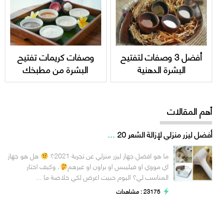
أفضل 3 وصفات لتفتيح
وصفات كريمات تفتيح
البشرة الدهنية
البشرة من مطبخك
أهم المقالات
...
أفضل ليزر منزلي لإزالة الشعر 20
ما هو افضل جهاز ليزر منزلي عن تجربة 2021؟
هل هو جهاز
اي مووي او فيليبس او براون او غيرهم
، وكيف اختار
المناسب لي؟ اليوم حبيت اعرض لكي خلاصة ما ...
23175 : مشاهدات