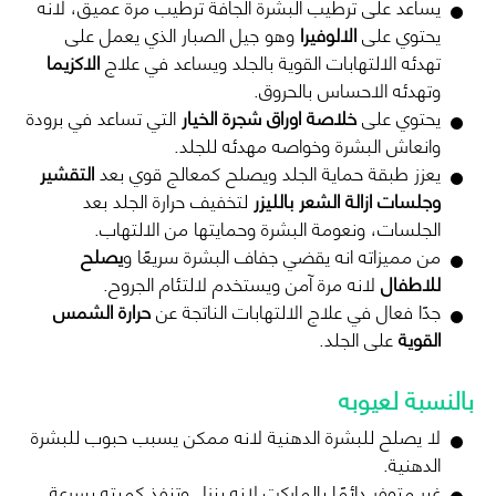
يساعد على ترطيب البشرة الجافة ترطيب مرة عميق، لانه
يحتوي على
الالوفيرا
وهو جيل الصبار الذي يعمل على
تهدئه الالتهابات القوية بالجلد ويساعد في علاج
الاكزيما
وتهدئه الاحساس بالحروق.
يحتوي على
خلاصة اوراق شجرة الخيار
التي تساعد في برودة
وانعاش البشرة وخواصه مهدئه للجلد.
يعزز طبقة حماية الجلد ويصلح كمعالج قوي بعد
التقشير
وجلسات ازالة الشعر بالليزر
لتخفيف حرارة الجلد بعد
الجلسات، ونعومة البشرة وحمايتها من الالتهاب.
من مميزاته انه يقضي جفاف البشرة سريعًا و
يصلح
للاطفال
لانه مرة آمن ويستخدم لالتئام الجروح.
جدًا فعال في علاج الالتهابات الناتجة عن
حرارة الشمس
القوية
على الجلد.
بالنسبة لعيوبه
لا يصلح للبشرة الدهنية لانه ممكن يسبب حبوب للبشرة
الدهنية.
غير متوفر دائمًا بالماركت لانه ينزل وتنفذ كميته بسرعة.