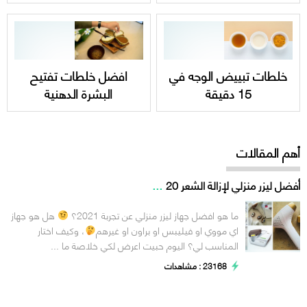
خلطات تبييض الوجه في
افضل خلطات تفتيح
15 دقيقة
البشرة الدهنية
أهم المقالات
...
أفضل ليزر منزلي لإزالة الشعر 20
ما هو افضل جهاز ليزر منزلي عن تجربة 2021؟
هل هو جهاز
اي مووي او فيليبس او براون او غيرهم
، وكيف اختار
المناسب لي؟ اليوم حبيت اعرض لكي خلاصة ما ...
23168 : مشاهدات