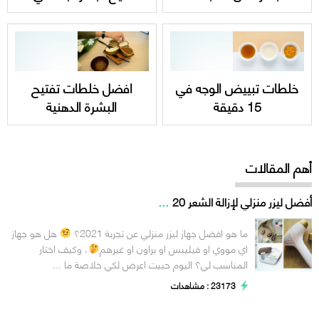
خلطات تبييض الوجه في
افضل خلطات تفتيح
15 دقيقة
البشرة الدهنية
أهم المقالات
...
أفضل ليزر منزلي لإزالة الشعر 20
ما هو افضل جهاز ليزر منزلي عن تجربة 2021؟
هل هو جهاز
اي مووي او فيليبس او براون او غيرهم
، وكيف اختار
المناسب لي؟ اليوم حبيت اعرض لكي خلاصة ما ...
23173 : مشاهدات