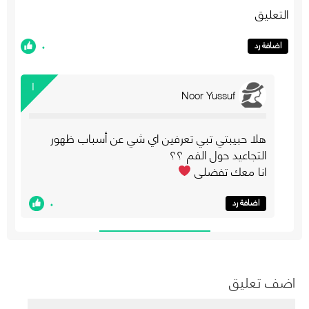
التعليق
٠
اضافة رد
١
Noor Yussuf
هلا حبيبتي تبي تعرفين اي شي عن أسباب ظهور
التجاعيد حول الفم ؟؟
انا معك تفضلي
٠
اضافة رد
اضف تعليق