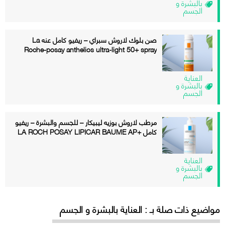
بالبشرة و
الجسم
صن بلوك لاروش سبراي – ريفيو كامل عنه La
Roche-posay anthelios ultra-light 50+ spray
العناية
بالبشرة و
الجسم
مرطب لاروش بوزيه ليبيكار – للجسم والبشرة – ريفيو
كامل +LA ROCH POSAY LIPICAR BAUME AP
العناية
بالبشرة و
الجسم
مواضيع ذات صلة بـ : العناية بالبشرة و الجسم