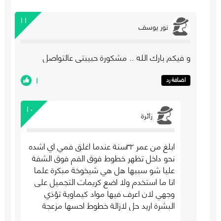
١١
نور يوسف
و فيكم بارك الله .. مشكورة حبيبتي عالتواصل
١
اضافة رد
١٠
زائرة
ابلغ من عمر ٣٢سنة عندما اغلق فمي اي اشده
نحو داخل تظهر خطوط فوق الفم فوق الشفة
عليا شو سببها هل هي شيخوخة مبكرة علما
انا ما استخدم ولا اضع كريمات التجميل على
وجهي لان اعرف فيها مواد كيماوية تؤذي
البشرة اريد حل لازالة خطوط احسها مزعجة