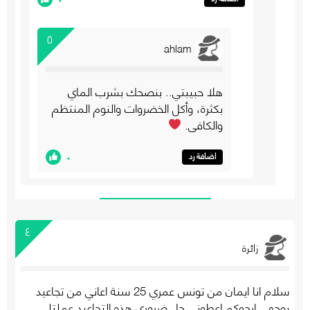
٥
ahlam
هلا حبيبتي.. بنصحك بشرب الماي
بكثرة، وأكل الخضروات والنوم المنتظم
والكافي.
٠
اضافة رد
٤
زائرة
سلام انا ايمان من تونس عمري 25 سنة اعاني من تجاعيد
بوجهي ارجوكم اعطوني حل ضروري هذه التجاعيد عملتلي