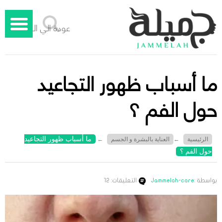
عودة الي الوراء
ما أسباب ظهور التجاعيد
حول الفم ؟
ما أسباب ظهور التجاعيد
الرئيسية
←
العناية بالبشرة و الجسم
←
حول الفم ؟
بواسطة :
Jammelah-care
التعليقات: 12
جميلة – دليل الليزر المنزلي