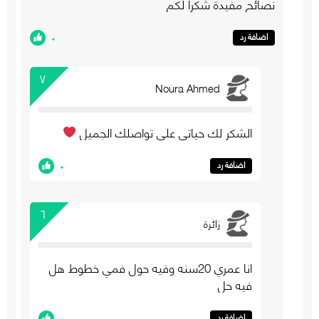
نصائح مفيدة شكراً لكم
٠
اضافة رد
٧
Noura Ahmed
الشكر لك حياتي على تواصلك الجميل
٠
اضافة رد
٦
زائرة
انا عمري 20سنه وفيه حول فمي خطوط هل
فيه حل
٠
اضافة رد