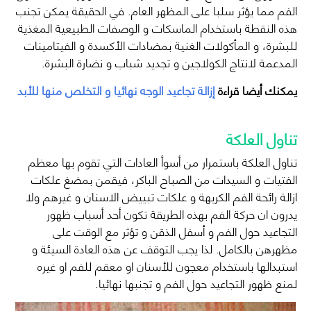
الفم مما يؤثر سلبا على المظهر العام. في الحقيقة يمكن تجنب
هذه النقطة باستخدام الماسكات و الوصفات الطبيعية المغذية
للبشرة، و المأكولات الغنية بمضادات الأكسدة و الفيتامينات
المدعمة لانتاج الكولاجين و تجديد شباب و نضارة البشرة.
يمكنك أيضا قراءة
إزالة تجاعيد الوجه نهائيا و التخلص منها للأبد
تناول العلكة
تناول العلكة باستمرار من أسوأ العادات التي تقوم بها معظم
الفتيات و السيدات من الصباح الباكر، فيقمن بمضغ علكات
ازالة رائحة الفم الكريهة و علكات تبييض الاسنان و غيرهم ولا
يدرون ان حركة الفم بهذه الطريقة تكون أحد أسباب ظهور
التجاعيد حول الفم و أسفل الذقن و تؤثر مع الوقت على
مظهرهن بالكامل. لذا يجب التوقف عن هذه العادة السيئة و
استبدالها باستخدام معجون للأسنان او معقم للفم او غيره
لمنع ظهور التجاعيد حول الفم و تجنبها نهائيا.