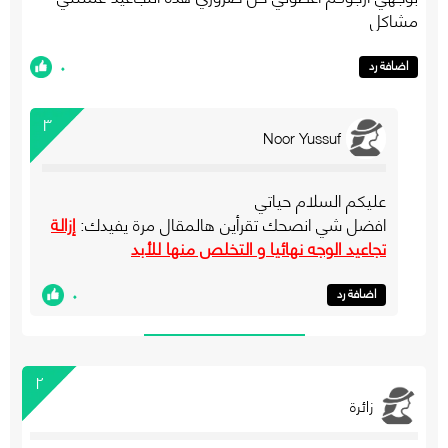
مشاكل
٠
اضافة رد
٣
Noor Yussuf
عليكم السلام حياتي
افضل شي انصحك تقرأين هالمقال مرة يفيدك:
إزالة
تجاعيد الوجه نهائيا و التخلص منها للأبد
٠
اضافة رد
٢
زائرة