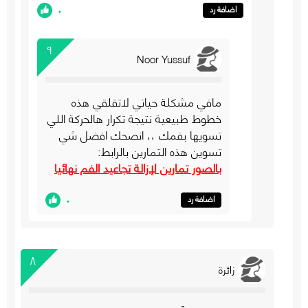
٠
اضافة رد
٩
Noor Yussuf
مافي مشكلة حياتي لاتقلقي هذه
خطوط طبيعية نتيجة تكرار هالحركة اللي
تسويها بفمك ،، انصحك افضل شي
تسوين هذه التمارين بالرابط:
بالصور تمارين لإزالة تجاعيد الفم نهائيا
٠
اضافة رد
٨
زائرة