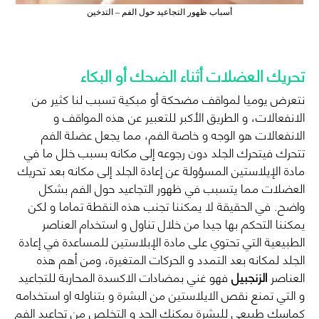
أسباب ظهور التجاعيد حول الفم – التدخين
تحريك العضلات أثناء الضحك أو البكاء
نتعرض يوميا لمواقف مضحكة أو مبكية تسبب لنا كثير من
الانفعالات، و الطريق الأكبر للتعبير عن هذه المواقف و
الانفعالات هو الوجه و خاصة الفم، مما يجعل عضلة الفم
تتحرك فيتحرك الجلد دون رجوعه إلى مكانه بسبب خلل ما في
مادة الإيلاستين المسؤولة عن إعادة الجلد إلى مكانه بعد تحريك
العضلات مما يتسبب في ظهور التجاعيد حول الفم بشكل
واضح. في الحقيقة لا يمكننا تجنب هذه النقطة تماما و لكن
يمكننا التحكم بها جيدا من خلال تناول و استخدام العناصر
الطبيعية التي تحتوي على مادة الإبلاستين للمساعدة في إعادة
الجلد لمكانه بعد التمدد و الحركات المتغيرة، ومن أهم هذه
العناصر
الزنجبيل
فهو غني بمضادات الاكسدة المحاربة للتجاعيد
و التي تمنع نقص الايلاستين من البشرة و بتناوله او استخدامه
كماسك طبيعي للبشرة يمكنك الحد و التخلص من تجاعيد الفم