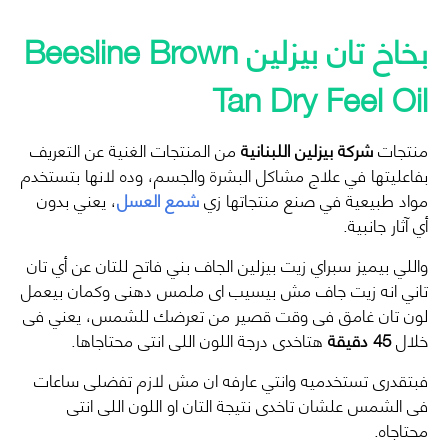
بخاخ تان بيزلين Beesline Brown
Tan Dry Feel Oil
منتجات
شركة بيزلين اللبنانية
من المنتجات الغنية عن التعريف
بفاعليتها في علاج مشاكل البشرة والجسم، وده لانها بتستخدم
مواد طبيعية في صنع منتجاتها زي
شمع العسل
، يعني بدون
أي آثار جانبية.
واللي بيميز سبراي زيت بيزلين الجاف بني فاتح للتان عن أي تان
تاني انه زيت جاف مش بيسيب اى ملمس دهنى وكمان بيعمل
لون تان غامق فى وقت قصير من تعرضك للشمس، يعني فى
خلال
45 دقيقة
هتاخدى درجة اللون اللى انتى محتاجاها.
فبتقدرى تستخدميه وانتي عارفه ان مش لازم تفضلى ساعات
فى الشمس علشان تاخدى نتيجة التان او اللون اللى انتى
محتاجاه.