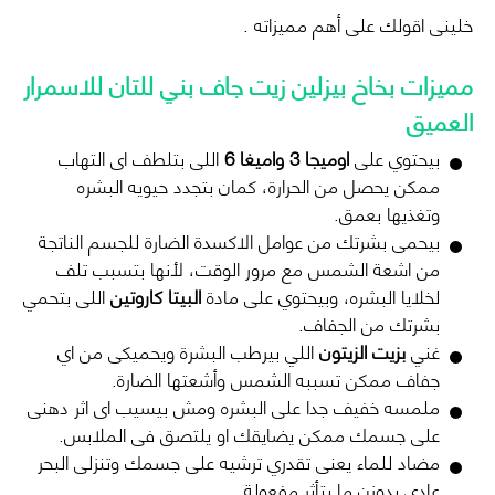
خلينى اقولك على أهم مميزاته .
مميزات بخاخ بيزلين زيت جاف بني للتان للاسمرار
العميق
بيحتوي على
اوميجا 3 واميغا 6
اللى بتلطف اى التهاب
ممكن يحصل من الحرارة، كمان بتجدد حيويه البشره
وتغذيها بعمق.
بيحمى بشرتك من عوامل الاكسدة الضارة للجسم الناتجة
من اشعة الشمس مع مرور الوقت، لأنها بتسبب تلف
لخلايا البشره، وبيحتوي على مادة
البيتا كاروتين
اللى بتحمي
بشرتك من الجفاف.
غني
بزيت الزيتون
اللي بيرطب البشرة ويحميكى من اي
جفاف ممكن تسببه الشمس وأشعتها الضارة.
ملمسه خفيف جدا على البشره ومش بيسيب اى اثر دهنى
على جسمك ممكن يضايقك او يلتصق فى الملابس.
مضاد للماء يعنى تقدري ترشيه على جسمك وتنزلى البحر
عادى بدوزن ما يتأثر مفعولة.