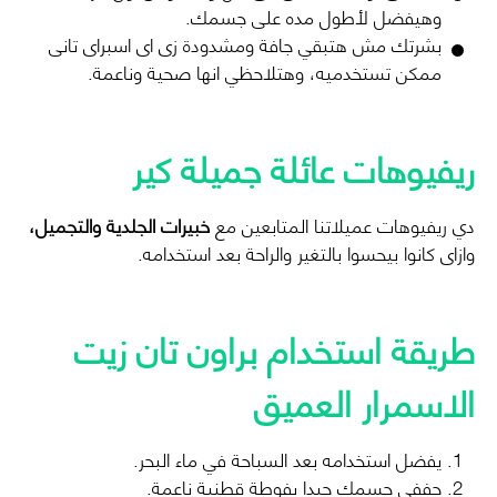
وهيفضل لأطول مده على جسمك.
بشرتك مش هتبقي جافة ومشدودة زى اى اسبراى تانى
ممكن تستخدميه، وهتلاحظي انها صحية وناعمة.
ريفيوهات عائلة جميلة كير
دي ريفيوهات عميلاتنا المتابعين مع
خبيرات الجلدية والتجميل،
وازاى كانوا بيحسوا بالتغير والراحة بعد استخدامه.
طريقة استخدام براون تان زيت
الاسمرار العميق
يفضل استخدامه بعد السباحة في ماء البحر.
جففي جسمك جيدا بفوطة قطنية ناعمة.