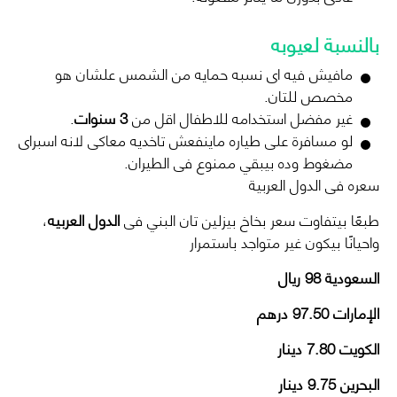
بالنسبة لعيوبه
مافيش فيه اى نسبه حمايه من الشمس علشان هو
مخصص للتان.
غير مفضل استخدامه للاطفال اقل من
3 سنوات
.
لو مسافرة على طياره ماينفعش تاخديه معاكى لانه اسبراى
مضغوط وده بيبقي ممنوع فى الطيران.
سعره فى الدول العربية
طبعًا بيتفاوت سعر بخاخ بيزلين تان البني فى
الدول العربيه
،
واحيانًا بيكون غير متواجد باستمرار
السعودية
98
ريال
الإمارات
97.50
درهم
الكويت
7.80
دينار
البحرين
9.75
دينار