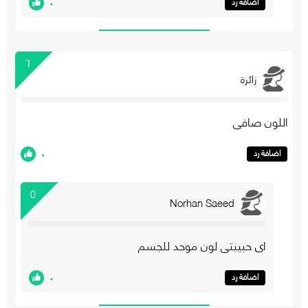
٠
اضافة رد
٦
زائرة
اللون صافي
٠
اضافة رد
٥
Norhan Saeed
اي حبيبتي لون موحد للجسم
٠
اضافة رد