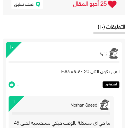
25 أحبو المقال
اضف تعليق
التعليقات (١٠)
١٠
زائرة
ابغي يكون التان 20 دقيقة فقط
٠
اضافة رد
٩
Norhan Saeed
ما في اي مشكلة بالوقت فيكي تستخدميه لحتى 45