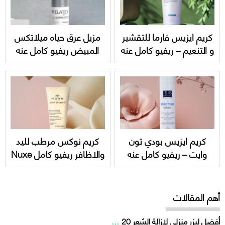
كريم ايزيس فارما للتقشير
مزيل عرق حياه ميلاتكس
و التنعيم – ريفيو كامل عنه
المبيض ريفيو كامل عنه
Isis Pharma Secalia
واسعاره Hayah Melatex
lighting roll on
AHA
كريم ايزيس بودي تون
كريم نوكس مرطب لليد
وايت – ريفيو كامل عنه
والاظافر ريفيو كامل Nuxe
واسعاره Isis body tone
reve de miel hand and
nail cream
white
أهم المقالات
...
أفضل ليزر منزلي لإزالة الشعر 20