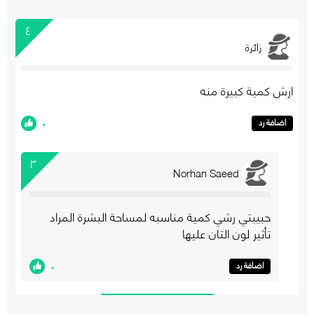
٤
زائرة
ارش كمية كبيرة منه
٠
اضافة رد
٣
Norhan Saeed
حبيبتي رشي كمية مناسبه لمساحة البشرة المراد
تأثير لون التان عليها
٠
اضافة رد