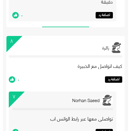
دقيقة
٠
اضافة رد
٨
زائرة
كيف اتواصل مع الخبيرة
٠
اضافة رد
٧
Norhan Saeed
تواصلي معها عبر رابط الواتس اب