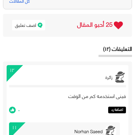
كل المقالات
25 أحبو المقال
اضف تعليق
التعليقات (١٢)
١٢
زائرة
فيني استخدمه كم من الوقت
٠
اضافة رد
١١
Norhan Saeed