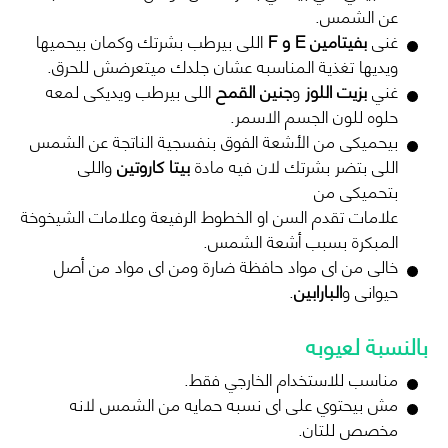
عن الشمس.
غنى
بفيتامين E و F
اللى بيرطب بشرتك وكمان بيحميها
ويديها تغذية المناسبه عشان جلدك ميتعرضش للحرق.
غني
بزيت اللوز
و
جنين القمح
اللى بيرطب ويديكى لمعه
حلوه للون الجسم الاسمر.
بيحميكى من الأشعة الفوق بنفسجية الناتجة عن الشمس
اللى بتضر بشرتك لان فيه مادة
بيتا كاروتين
واللى
بتحميكى من
علامات تقدم السن او الخطوط الرفيعة وعلامات الشيخوخة
المبكرة بسبب أشعة الشمس.
خالى من اى مواد حافظة ضارة ومن اى مواد من أصل
حيوانى و
البارابين
.
بالنسبة لعيوبه
مناسب للاستخدام الخارجي فقط.
مش بيحتوي على اى نسبه حمايه من الشمس لانه
مخصص للتان.