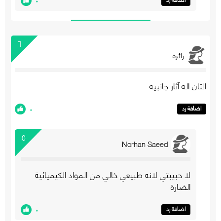
٦
زائرة
التان اله آثار جانبيه
٠
اضافة رد
٥
Norhan Saeed
لا حبيبتي لانه طبيعي خالي من المواد الكيميائية
الضارة
٠
اضافة رد