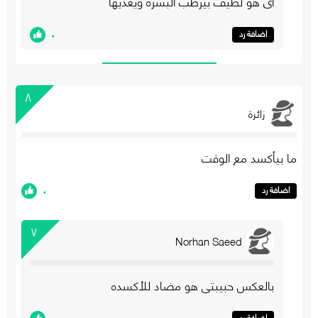
اي هو لطيف بيرطب البشرة ويغذيها
٠
اضافة رد
٨
زائرة
ما بيأكسد مع الوقت
٠
اضافة رد
٧
Norhan Saeed
بالعكس حبيبتي هو مضاد للأكسده
٠
اضافة رد