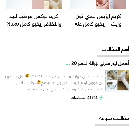
كريم ايزيس بودي تون
كريم نوكس مرطب لليد
وايت – ريفيو كامل عنه
والاظافر ريفيو كامل Nuxe
واسعاره Isis body tone
reve de miel hand and
nail cream
white
أهم المقالات
...
أفضل ليزر منزلي لإزالة الشعر 20
ما هو افضل جهاز ليزر منزلي عن تجربة 2021؟
هل هو جهاز
اي مووي او فيليبس او براون او غيرهم
، وكيف اختار
المناسب لي؟ اليوم حبيت اعرض لكي خلاصة ما ...
23173 : مشاهدات
مقالات منوعه