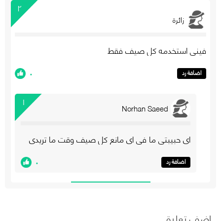
٢
زائرة
فيني استخدمه كل صيف فقط
٠
اضافة رد
١
Norhan Saeed
اي حبيبتي ما في اي مانع كل صيف وقت ما تريدي
٠
اضافة رد
اضف تعليق