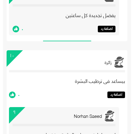
يفضل تجديدة كل ساعتين
٠
اضافة رد
١٠
زائرة
بيساعد في ترطيب البشرة
٠
اضافة رد
٩
Norhan Saeed