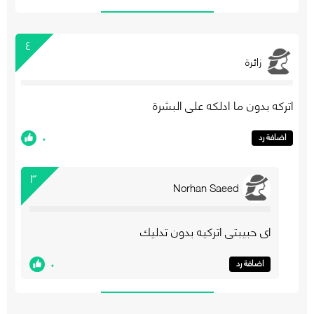
٤
زائرة
اتركه بدون ما ادلكه على البشرة
٠
اضافة رد
٣
Norhan Saeed
اي حبيبتي اتركيه بدون تدليك
٠
اضافة رد