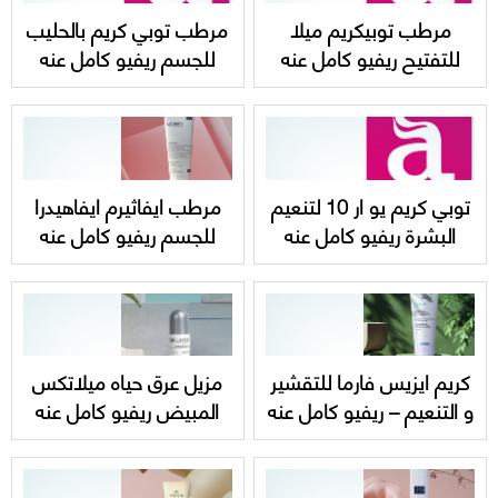
مرطب توبيكريم ميلا
مرطب توبي كريم بالحليب
للتفتيح ريفيو كامل عنه
للجسم ريفيو كامل عنه
Topicrem MELA
واسعاره Topicrem body
milk
lightening ultra milk
توبي كريم يو ار 10 لتنعيم
مرطب ايفاثيرم ايفاهيدرا
البشرة ريفيو كامل عنه
للجسم ريفيو كامل عنه
Topicrem UR-10 Anti-
واسعاره ivatherm
emollient body cream
Roughness
كريم ايزيس فارما للتقشير
مزيل عرق حياه ميلاتكس
و التنعيم – ريفيو كامل عنه
المبيض ريفيو كامل عنه
Isis Pharma Secalia
واسعاره Hayah Melatex
lighting roll on
AHA