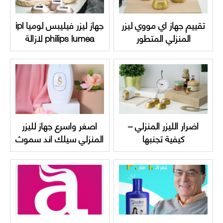
تقييم جهاز اي مووي ليزر
جهاز ليزر فيليبس لوميا ipl
المنزلي المتطور
philips lumea لازالة
الشعر | دليل متكامل
اضرار الليزر المنزلي –
اصغر واسرع جهاز لليزر
كيفية تجنبها
المنزلي سيلك اند سموث
اختيارك الدائم