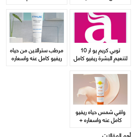
Topicrem MELA
كامل عنه واسعاره
Topicrem body milk
lightening ultra milk
توبي كريم يو ار 10
مرطب سترالاين من حياه
لتنعيم البشرة ريفيو كامل
ريفيو كامل عنه واسعاره
عنه Topicrem UR-10
hayah Straline
Emollient Cream
Anti-Roughness
واقي شمس حياه ريفيو
كامل عنه واسعاره +
hayah UVEPRO SPF
أهم المقالات
50