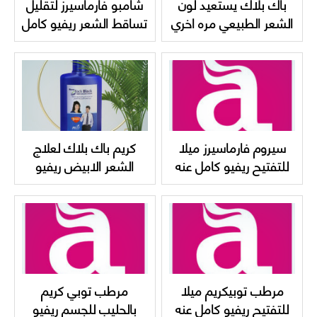
باك بلاك يستعيد لون
شامبو فارماسيرز لتقليل
الشعر الطبيعي مره اخري
تساقط الشعر ريفيو كامل
بدون صبغات
عنه واسعاره
Pharmaceris hair and
scalp shampoo
سيروم فارماسيرز ميلا
كريم باك بلاك لعلاج
للتفتيح ريفيو كامل عنه
الشعر الابيض ريفيو
واسعاره Pharmaceris
كامل عنه New back
black cream
Mela Whitening
SERUM
مرطب توبيكريم ميلا
مرطب توبي كريم
للتفتيح ريفيو كامل عنه
بالحليب للجسم ريفيو