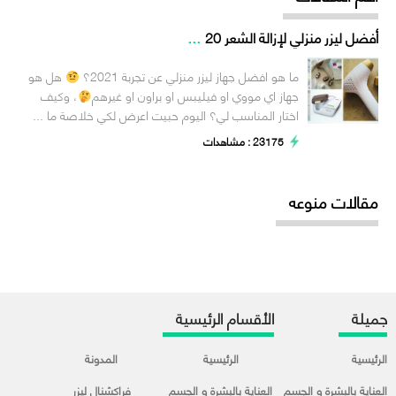
...
أفضل ليزر منزلي لإزالة الشعر 20
ما هو افضل جهاز ليزر منزلي عن تجربة 2021؟
هل هو
جهاز اي مووي او فيليبس او براون او غيرهم
، وكيف
اختار المناسب لي؟ اليوم حبيت اعرض لكي خلاصة ما ...
23175 : مشاهدات
مقالات منوعه
جميلة
الأقسام الرئيسية
الرئيسية
الرئيسية
المدونة
العناية بالبشرة و الجسم
العناية بالبشرة و الجسم
فراكشنال ليزر