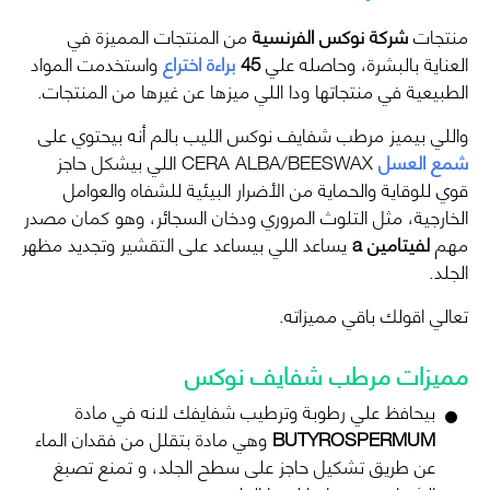
منتجات
شركة نوكس الفرنسية
من المنتجات المميزة في
العناية بالبشرة، وحاصله علي
45
براءة اختراع
واستخدمت المواد
الطبيعية في منتجاتها ودا اللي ميزها عن غيرها من المنتجات.
واللي بيميز مرطب شفايف نوكس الليب بالم أنه بيحتوي على
شمع العسل
CERA ALBA/BEESWAX اللي بيشكل حاجز
قوي للوقاية والحماية من الأضرار البيئية للشفاه والعوامل
الخارجية، مثل التلوث المروري ودخان السجائر، وهو كمان مصدر
مهم
لفيتامين a
يساعد اللي بيساعد على التقشير وتجديد مظهر
الجلد.
تعالي اقولك باقي مميزاته.
مميزات مرطب شفايف نوكس
بيحافظ علي رطوبة وترطيب شفايفك لانه في مادة
BUTYROSPERMUM
وهي مادة بتقلل من فقدان الماء
عن طريق تشكيل حاجز على سطح الجلد، و تمنع تصبغ