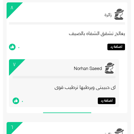
٨
زائرة
يعالج تشقق الشفاه بالصيف
٠
اضافة رد
٧
Norhan Saeed
اي حبيبتي ويرطبها ترطيب قوي
٠
اضافة رد
٦
زائرة