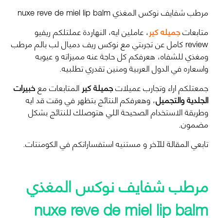
مرطب شفايف نوكس المغذي nuxe reve de miel lip balm
متابعات
جميله كير
، عاملين ايه، النهاردة عملتلكم ريفيو
review كامل عن تجربتي مع نوكس ريف دميال لب بالم مرطب
ومغذي للشفاه، هعرفكم كل حاجة عنه مميزاته و عيوبه
واسعاره في الدول العربية ومنين تقدري تطلبيه.
جمعتلكم اراء وتجارب عميلات
جميلة كير
المتابعات مع
خبيرات
الجلدية والتجميل
، وهعرفكم النتائج بتظهر في وقت قد ايه
وطريقة الاستخدام الصحيحة اللي هتوصلك للنتائج بشكل
مضمون.
تابعي المقالة للآخر و مستنيه استفساراتكم في الكومنتات.
مرطب شفايف نوكس المغذي
nuxe reve de miel lip balm