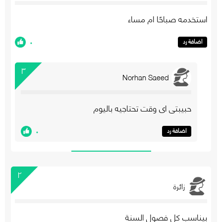
استخدمه صباحًا ام مساء
٠
اضافة رد
٣
Norhan Saeed
حبيبتي اي وقت تحتاجيه باليوم
٠
اضافة رد
٢
زائرة
بيناسب كل فصول السنة