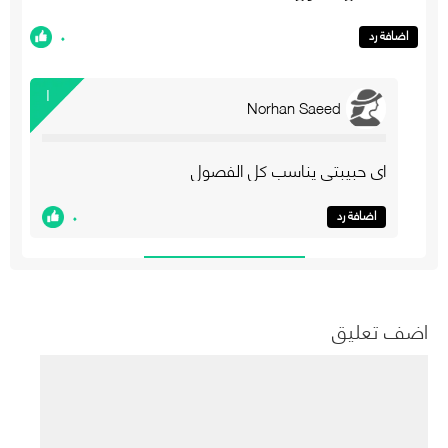
٠
اضافة رد
١
Norhan Saeed
اي حبيبتي يناسب كل الفصول
٠
اضافة رد
اضف تعليق