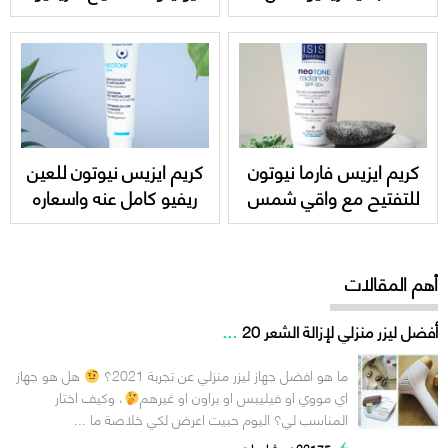
واسعاره Nebula fandelon
كامل عنه Isis Unitone
Advanced Serum
كريم ايزيس فارما نيوتون
كريم ايزيس نيوتون للعين
للتفتيح مع واقي شمس
ريفيو كامل عنه واسعاره
ريفيو كامل + Isis
Isis neotone Lighteyes
Neotone Radiance spf
50
أهم المقالات
...
أفضل ليزر منزلي لإزالة الشعر 20
ما هو افضل جهاز ليزر منزلي عن تجربة 2021؟
هل هو جهاز
اي مووي او فيليبس او براون او غيرهم
، وكيف اختار
المناسب لي؟ اليوم حبيت اعرض لكي خلاصة ما ...