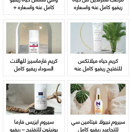
ريفيو كامل عنه واسعاره
كامل عنه واسعاره +
hayah UVEPRO SPF 50
hayah Straline Emollient
Cream
كريم حياه ميلاتكس
كريم فارماسيرز للهالات
للتفتيح ريفيو كامل عنه
السوداء ريفيو كامل
واسعاره hayah Melatex
واسعاره pharmaceris anti
dark circles
cream SPF 50
سيروم نبيولا فيتامين سي
سيروم ايزيس فارما
للتجاعيد ريفيو كامل
يونيتون للتفتيح – ريفيو