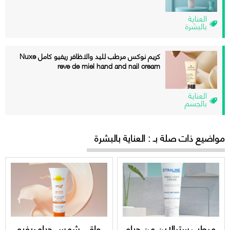
العناية
بالبشرة
كريم نوكس مرطب لليد والاظافر ريفيو كامل Nuxe
reve de miel hand and nail cream
العناية
بالجسم
مواضيع ذات صلة بـ : العناية بالبشرة
مرطب سترالاين من حياه
واقي شمس حياه ريفيو