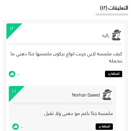
التعليقات (١٢)
١٢
زائرة
كيف ملمسه لاني جربت انواع بيكون ملمسها جدًا دهني ما
بتحمله
٠
اضافة رد
١١
Norhan Saeed
ملمسة جدًا ناعم مو دهني ولا ثقيل
٠
اضافة رد