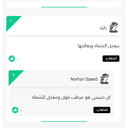
١٠
زائرة
بيغذي الشفاه ويعالجها
٠
اضافة رد
٩
Norhan Saeed
اي حبيبتي هو مرطب قوي ومغذي للشفاه
٠
اضافة رد