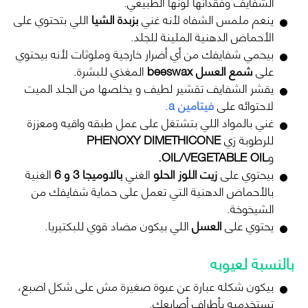
الشفايف وفقدانها لونها الطبيعي.
ينعم ملمس الشفاه لأنه غني
بزبدة الشيا
اللي بتحتوي على
الأحماض الدهنية الملينة للجلد.
بيحمي شفايفك من أي أضرار خارجية وملوثات لأنه بيحتوي
على
شمع العسل beeswax
المغذي للبشرة.
يقشر الشفايف تقشير لطيف و يخلصها من الجلد الميت
لاحتوائه على
فيتامين a
.
غني بالمواد اللي بتشتغل على عمل طبقه واقيه ومعززة
للرطوبة زي
PHENOXY DIMETHICONE
و
OIL/VEGETABLE OIL.
بيحتوي على
زيت اللوز الحلو
الغني
بالاوميجا 3 و 6
الغنية
بالأحماض الدهنية التي تعمل على حماية شفايفك من
الشيخوخة.
يحتوي على
العسل
اللي بيكون مضاد قوي للبكتيريا.
بالنسبة لعيوبه
بيكون شكله عبارة عن عبوة صغيرة مش على شكل اصبع،
تستخدميه بأطراف أصابعك.