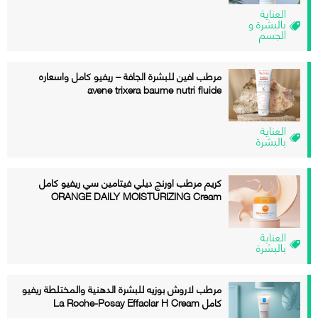
العناية
بالبشرة و
الجسم
مرطب افين للبشرة الجافة – ريفيو كامل واسعاره
avene trixera baume nutri fluide
العناية
بالبشرة
كريم مرطب اورنج ديلي فيتامين سي ريفيو كامل
ORANGE DAILY MOISTURIZING Cream
العناية
بالبشرة
مرطب لاروش بوزيه للبشرة الدهنية والمختلطة ريفيو
كامل La Roche-Posay Effaclar H Cream