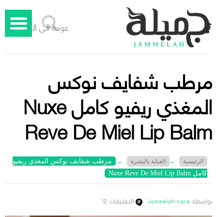
عودة الي الوراء
مرطب شفايف نوكس
المغذي ريفيو كامل Nuxe
Reve De Miel Lip Balm
مرطب شفايف نوكس المغذي ريفيو
الرئيسية
←
العناية بالبشرة
←
كامل Nuxe Reve De Miel Lip Balm
بواسطة :
Jammelah-care
التعليقات: 12
جميلة – دليل الليزر المنزلي