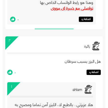
وهذا هو رابط الواتساب الخاص بها
تواصلي مع خبيرة اي مووي
٠
اضافة رد
٢
زائرة
هل اليزر يسبب سرطان
٠
اضافة رد
١
ahlam
هلا عزيزتي.. بالطبع لا، الليزر آمن تماما ومصرح به