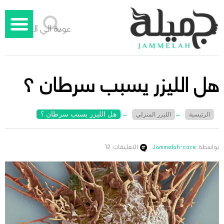
عودة الي الوراء
هل الليزر يسبب سرطان ؟
هل الليزر يسبب سرطان ؟
الرئيسية
←
الليزر المنزلي
←
بواسطة :
Jammelah-care
التعليقات: 12
جميلة – دليل الليزر المنزلي