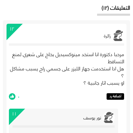
التعليقات (١٢)
١٢
زائرة
مرحبا دكتورة انا استخد مينوكسيديل بخاخ على شعري لمنع
التساقط
هل اذا استخدمت جهاز الليزر على جسمي راح يسبب مشاكل
؟
او يسبب اثار جانبية ؟
٠
اضافة رد
١١
نور يوسف