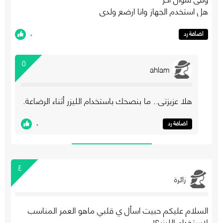
هل استخدم الجهاز وانا ارضع ولدى
٠
اضافة رد
٥
ahlam
هلا عزيزتي.. ما بنصحك باستخدام الليزر أثناء الرضاعة.
٠
اضافة رد
٤
زائرة
السلام عليكم حبيت اسأل ي قلبي ماهو العمر المناسب
لاستخدام الليزر؟!