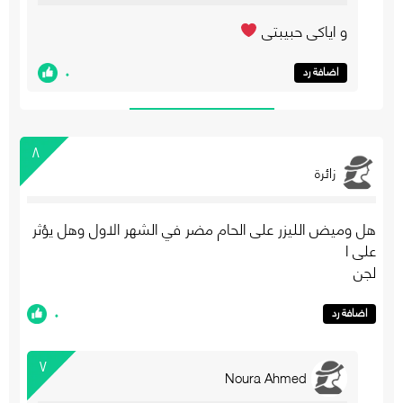
و اياكي حبيبتي
٠
اضافة رد
٨
زائرة
هل وميض الليزر على الحام مضر في الشهر الاول وهل يؤثر
على ا
لجن
٠
اضافة رد
٧
Noura Ahmed