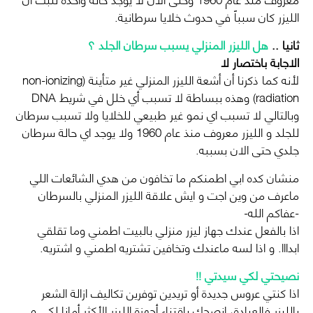
الليزر كان سبباً في حدوث خلايا سرطانية.
ثانيا ..
هل الليزر المنزلي يسبب سرطان الجلد ؟
الاجابة باختصار لا
لأنه كما ذكرنا أن أشعة الليزر المنزلي غير متأينة (non-ionizing
radiation) وهذه ببساطة لا تسبب أي خلل في شريط DNA
وبالتالي لا تسبب اي نمو غير طبيعي للخلايا ولا تسبب سرطان
للجلد و الليزر معروف منذ عام 1960 ولا يوجد اي حالة سرطان
جلدي حتى الان بسببه.
منشان كده ابي اطمنكم ما تخافون من هدي الشائعات اللي
ماعرف من وين اجت و ايش علاقة الليزر المنزلي بالسرطان
-عفاكم الله-
اذا بالفعل عندك جهاز ليزر منزلي بالبيت اطمني وما تقلقي
ابدااا. و اذا لسه ماعندك وتخافين تشتريه اطمني و اشتريه.
نصيحتي لكي سيدتي !!
اذا كنتي عروس جديدة أو تريدين توفرين تكاليف ازالة الشعر
بالليزر فالعيادة، انصحك باقتناء أجهزة الليزر الأكثر أمانا لكي و