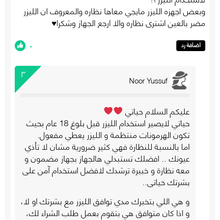
وبعض اجهزه الليزر مايجي معاها نظاره والمعروف ان الليزر
مضر بالعين اشتري نظاره والا ارجع الجهاز وشكرا♥️
٠
اضافة رد
٣
Noor Yussuf
عليكم السلام حياتي
حياتي لايصير استخدام الليزر قبل بلوغ 18 عام بحيث
تكون الهرمونات منتظمة و الليزر يعطي مفعول.
اما بالنسبة للنظارة فهي كثير ضرورية مشان لا تأذي
عيونك .. افضلك تستبدلي هالجهاز بجهاز مضمون و
معه نظارة و خبيرة ترشدك لافضل استخدام آمن على
بشرتك حياتي..
و هي اللي بتخبرك مدي توافق الليزر مع بشرتك او لا،
و اذا كان متوافق هي بتقوم بعمل طلب الشراء لك،