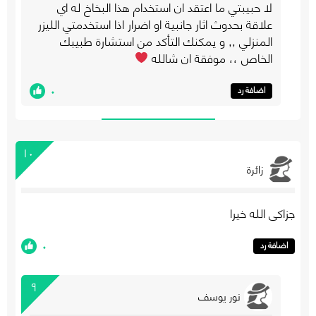
لا حبيبتي ما اعتقد ان استخدام هذا البخاخ له اي
علاقة بحدوث اثار جانبية او اضرار اذا استخدمتي الليزر
المنزلي ,, و يمكنك التأكد من استشارة طبيبك
الخاص ،، موفقة ان شالله
٠
اضافة رد
١٠
زائرة
جزاكى الله خيرا
٠
اضافة رد
٩
نور يوسف