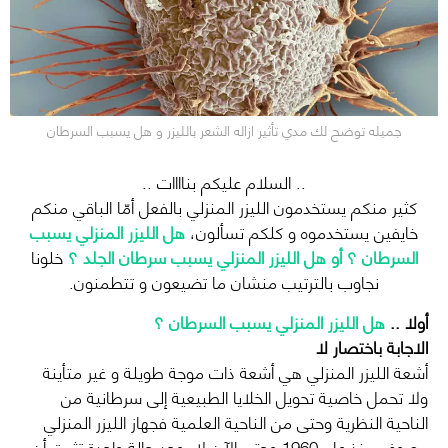
جميله توضح لك مدي تأثير ازاله الشعر بالليزر و هل يسبب السرطان
.. السلام عليكم بناااات ..
كثير منكم يستخدمون الليزر المنزلي بالفعل أمّا الباقي منكم
خايفين يستخدموه و كلكم تسألون،
هل الليزر المنزلي يسبب
السرطان ؟ أو هل الليزر المنزلي يسبب سرطان الجلد ؟
خلونا
نجاوب بالترتيب منشان ما تضيعون و تتطمنون.
أولا ..
هل الليزر المنزلي يسبب السرطان ؟
الاجابة باختصار لا
أشعة الليزر المنزلي هي أشعة ذات موجة طويلة و غير متأينة
ولا تحمل خاصية تحويل الخلايا الطبيعية إلى سرطانية من
الناحية النظرية وحتى من الناحية العلمية فجهاز الليزر المنزلي
معروف منذ عام 1960 وحتى الآن لا يوجد حالة واحدة تثبت أن