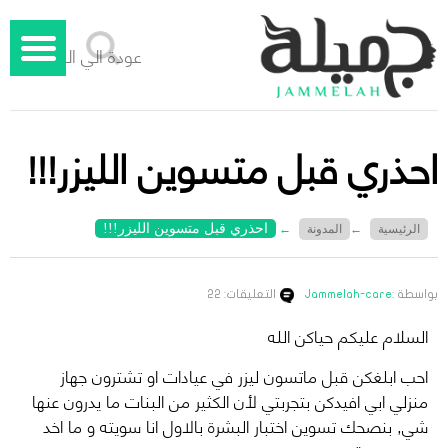
عودة الي الوراء
احذري قبل متسوين الليزر!!!
احذري قبل متسوين الليزر!!!
الرئيسية
←
المدونة
←
بواسطة :
Jammelah-care
التعليقات: 22
السلام عليكم حياكن الله
احب ابلغكن قبل ماتسون ليزر في عيادات او تشترون جهاز
منزلي ابي افيدكن بتجربتي لأن الكثير من البنات ما يدرون عنها
شي, بنصحك تسوين اختبار البشرة بالاول انا سويته و ما اخد
جميلة – دليل الليزر المنزلي