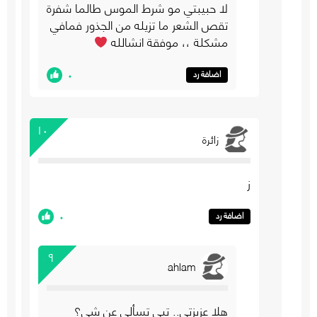
لا حبيبتي مو شرط الموس طالما شفرة
تقص الشعر ما تزيله من الجذور فمافي
مشكلة ،، موفقة انشالله
٠
اضافة رد
١٠
زائرة
ز
٠
اضافة رد
٩
ahlam
هلا عزيزتي.. تبي تسألي عن شي؟