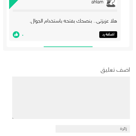
ahlam
هلا عزيزتي.. بنصحك بفتحه باستخدام الجوال.
٠
اضافة رد
اضف تعليق