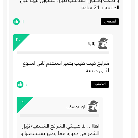
الجلسة بـ 24 ساعة.
١
اضافة رد
٢٠
زائرة
شرايح فيت طيب يصير استخدم ثاني اسبوع
لثاني جلسه
٠
اضافة رد
١٩
نور يوسف
اهااا .. لا حبيبتي الشرائح الشمعية تزيل
الشعر من جذوره فما يصير نستخدمها و