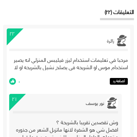
التعليقات (٢٢)
٢٢
زائرة
مرحبا في تعليمات استخدام ليزر فيليبس المنزلي انه يصير
استخدام موس او الشريحه في يصلح نشيل بالشريحه او لا
٠
اضافة رد
٢١
نور يوسف
وش تقصدين تقريبا بالشريحة ؟
افضل شي هو الشفرة لانها ماتزبل الشعر من جذوره
و تجعله بالطول المناسب لليزر. بتسوين فيها قبل