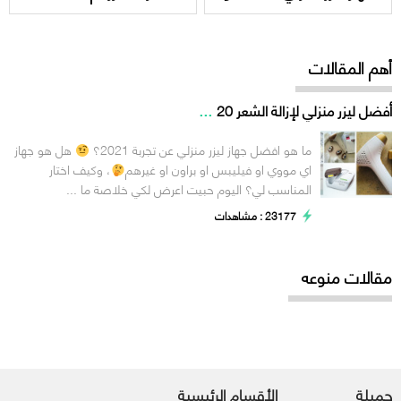
أسرار
ايهما افضل؟
أهم المقالات
...
أفضل ليزر منزلي لإزالة الشعر 20
ما هو افضل جهاز ليزر منزلي عن تجربة 2021؟
هل هو جهاز
اي مووي او فيليبس او براون او غيرهم
، وكيف اختار
المناسب لي؟ اليوم حبيت اعرض لكي خلاصة ما ...
23177 : مشاهدات
مقالات منوعه
جميلة
الأقسام الرئيسية