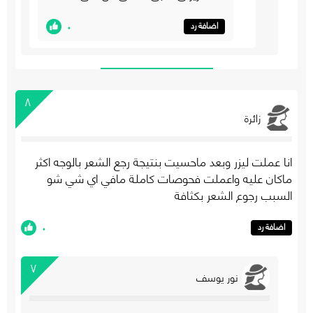
٠
اضافة رد
٨
زائرة
انا عملت ليزر وبعد ماحسيت بنتيجة رجع الشعر بالوجه اكثر
ماكان عليه واعملت فحوصات كاملة مافي اي شي شو
السبب رجوع الشعر بكثافة
٠
اضافة رد
٧
نور يوسف