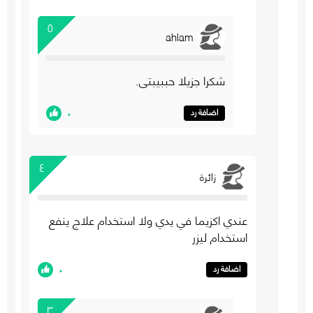
٥
ahlam
شكرا جزيلا حببيبتي.
٠
اضافة رد
٤
زائرة
عندي اكزيما في يدي ولا استخدام علاج ينفع
استخدام ليزر
٠
اضافة رد
٣