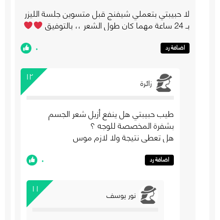
لا حبيبتي بتعملي شيفنج قبل متسوين جلسة الليزر
بـ 24 ساعة مهما كان طول الشعر ،، بالتوفيق
٠
اضافة رد
١٢
زائرة
طيب حبيبتي هل ينفع أزيل شعر الجسم
بشفرة المخصصة للوجه ؟
هل تعطي نتيجة ولا لازم موس
٠
اضافة رد
١١
نور يوسف