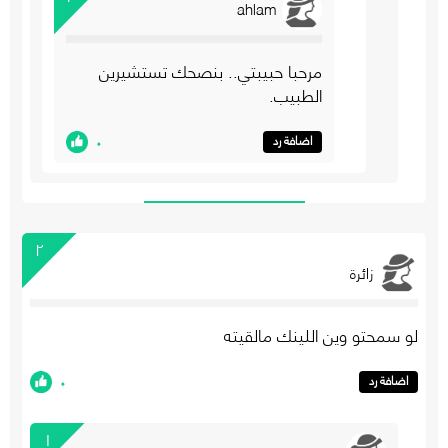
ahlam
مرحبا حبيبتي.. بنصحك تستشيرين
الطبيب.
٠
اضافة رد
٢
زائرة
لو سمحتو وين اللينك مالقيته
٠
اضافة رد
١