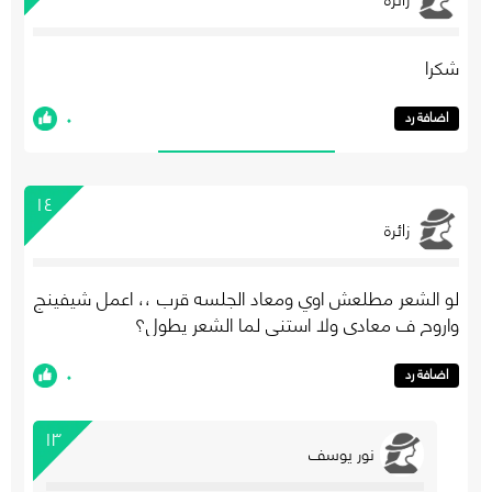
شكرا
٠
اضافة رد
١٤
زائرة
لو الشعر مطلعش اوي ومعاد الجلسه قرب ،، اعمل شيفينج
واروح ف معادي ولا استني لما الشعر يطول؟
٠
اضافة رد
١٣
نور يوسف