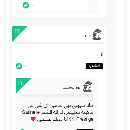
٠
٣٥
زائر
و
٠
اضافة رد
٣٤
نور يوسف
هلا حبيبتي تبي تعرفين اي شي عن
ماكينة فيليبس لازالة الشعر Satinelle
Prestige ؟؟ انا معك تفضلي