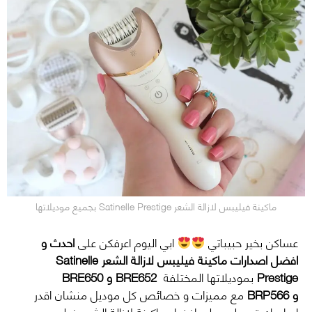
ماكينة فيليبس لازالة الشعر Satinelle Prestige بجميع موديلاتها
عساكن بخير حبيباتي
ابي اليوم اعرفكن على
احدث و
افضل اصدارات ماكينة فيليبس لازالة الشعر Satinelle
Prestige
بموديلاتها المختلفة
BRE652 و BRE650
و BRP566
مع مميزات و خصائص كل موديل منشان اقدر
اساعدك تحصلين على افضل ماكينة لازالة الشعر فيليبس