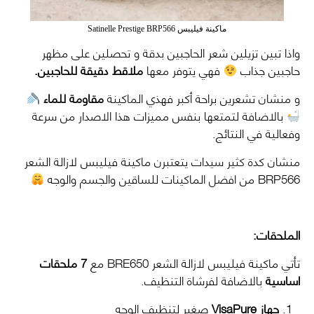
ماكينة فيليبس Satinelle Prestige BRP566
واذا تبين تزيلين شعر الحاجبين بدقة و تحصلين على مظهر
حاجبين جذاب
فهي يتوفر معها
ملاقط دقيقة للحاجبين.
و منشان تشعرين براحة أكبر فهذي الماكينة
مقاومة للماء
بالاضافة لتمتعها بنفس مميزات هذا الاصدار من سرعة
وفعالية في النتائج.
منشان كدة كثير سيدات يتعتبرن ماكينة فيليبس لازالة الشعر
BRP566 من افضل الماكينات للساقين والجسم والوجه
الملحقات:
تأتي ماكينة فيليبس لازالة الشعر BRE650 مع
7 ملحقات
اساسية
بالاضافة لفرشاة التنظيف.
جهاز VisaPure
صغير لتنظيف الوجه