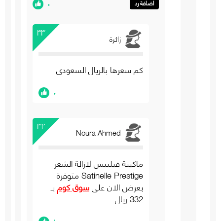
٠
اضافة رد
٣٣
زائرة
كم سعرها بالريال السعودى
٠
٣٢
Noura Ahmed
ماكينة فيليبس لازالة الشعر
Satinelle Prestige متوفرة
بعرض الان على
سوق كوم
بـ
332 ريال.
١