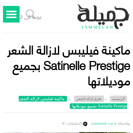
عودة الي الوراء
ماكينة فيليبس لازالة الشعر
Satinelle Prestige بجميع
موديلاتها
ماكينة فيليبس لازالة الشعر
الرئيسية
←
طرق ازالة الشعر
←
Satinelle Prestige بجميع موديلاتها
بواسطة :
Jammelah-care
التعليقات: 41
جميلة – دليل الليزر المنزلي