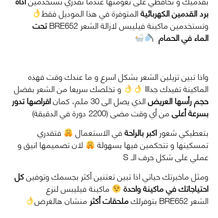
بقدميك و تحافظي على نعومتها عندما تقدري تستخدمين
أداة
برد القدمين الكهربائية
المتوفرة في هذا الموديل فقط
وتستخدمين ماكينة فيليبس لازالة الشعر
BRE652
تحت
الماء في الحمام
واذا تبين تزيلين الشعر بشكل اسرع و ما عندك وقت فهذه
الماكينة تفيدك جدااا
و تخلصك سريعا من الشعر بفضل
حجم رأسها العريض
الذي يصل الى 30 ملم، كمان
اقراصها تدور
بسرعة أعلى
من أي وقت مضى (2200 دورة في الدقيقة)
بتعطيكي شعور
اكبر بالراحة
في الاستعمال
فتقدري
تمسكينها و تتحكمين فيها بسهولة
لان تصميمها انيق و
عملي على شكل حرف الـ S
ومثل ماخبرتك حياتي اذا تبين تعتنين أكثر بجسمك وتوفين
كل
احتياجاتك في ماكينة واحدة
ماكينة فيليبس لنزع
الشعر BRE652 بتوفرلك
ملحقات أكثر
منشان هالغرض