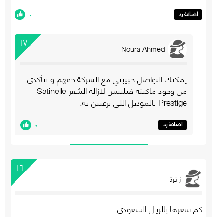
٠
اضافة رد
١٧
Noura Ahmed
يمكنك التواصل حبيبتي مع الشركة حقهم و تتأكدي
من وجود ماكينة فيليبس لازالة الشعر Satinelle
Prestige بالموديل اللي ترغبين به.
٠
اضافة رد
١٦
زائرة
كم سعرها بالريال السعودي