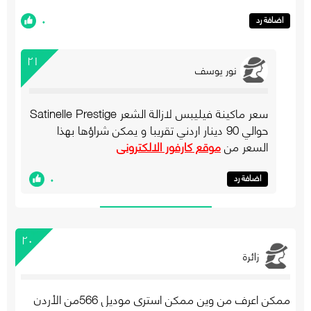
٠
اضافة رد
٢١
نور يوسف
سعر ماكينة فيليبس لازالة الشعر Satinelle Prestige
حوالي 90 دينار اردني تقريبا و يمكن شراؤها بهذا
السعر من
موقع كارفور الالكتروني
٠
اضافة رد
٢٠
زائرة
ممكن اعرف من وين ممكن استري موديل 566من الاْردن