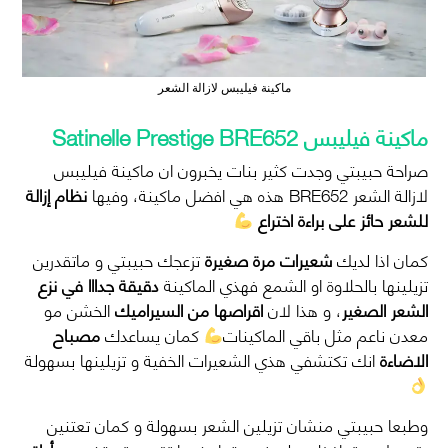
ماكينة فيليبس لازالة الشعر
ماكينة فيليبس Satinelle Prestige BRE652
صراحة حبيبتي وجدت كثير بنات يخبرون ان ماكينة فيليبس
لازالة الشعر BRE652 هذه هي افضل ماكينة، وفيها
نظام إزالة
للشعر حائز على براءة اختراع
كمان اذا لديك
شعيرات مرة صغيرة
تزعجك حبيبتي و ماتقدرين
تزيلينها بالحلاوة او الشمع فهذي الماكينة
دقيقة جدااا في نزع
الشعر الصغير
، و هذا لان
اقراصها من السيراميك
الخشن مو
معدن ناعم مثل باقي الماكينات
كمان يساعدك
مصباح
الاضاءة
انك تكتشفي هذي الشعيرات الخفية و تزيلينها بسهولة
وطبعا حبيبتي
منشان تزيلين الشعر بسهولة و كمان تعتنين