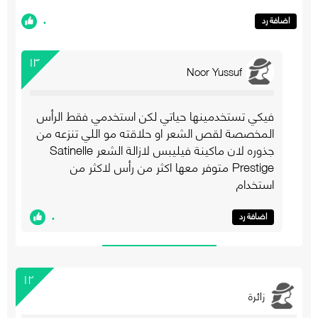
٠
اضافة رد
١٣
Noor Yussuf
فيكي تستخدمينها حياتي لكن استخدمي فقط الرأس
المخصصة لقص الشعر او حلاقته مو اللي تنزعه من
جذوره لان ماكينة فيليبس لازالة الشعر Satinelle
Prestige متوفر معها اكثر من رأس لاكثر من
استخدام
٠
اضافة رد
١٢
زائرة