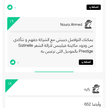
٠
اضافة رد
١٩
Noura Ahmed
يمكنك التواصل حبيبتي مع الشركة حقهم و تتأكدي
من وجود ماكينة فيليبس لازالة الشعر Satinelle
Prestige بالموديل اللي ترغبين به.
٠
اضافة رد
١٨
زائرة
وأيضا 652