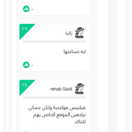
٠
٢٩
زائرة
ايه صناعتها
٠
٢٨
rehab Saidi
فيليبس هولندية ولكن ممكن
تراجعين الموقع الخاص بهم
للتاكد