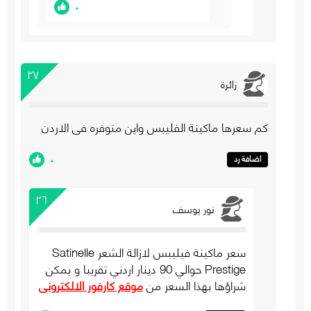
٠
٢٧
زائرة
كم سعرها ماكينة الفليبس واين متوفره في الاردن
٠
اضافة رد
٢٦
نور يوسف
سعر ماكينة فيليبس لازالة الشعر Satinelle
Prestige حوالي 90 دينار اردني تقريبا و يمكن
شراؤها بهذا السعر من
موقع كارفور الالكتروني