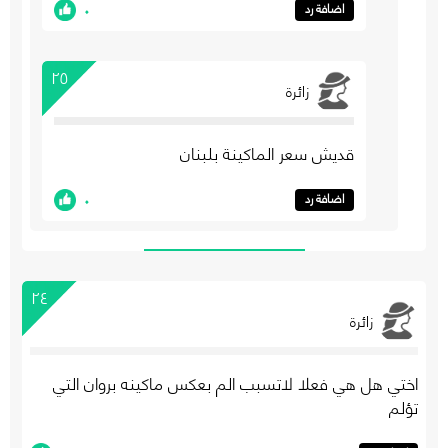
٠
اضافة رد
٢٥
زائرة
قديش سعر الماكينة بلبنان
٠
اضافة رد
٢٤
زائرة
اختي هل هي فعلا لاتسبب الم بعكس ماكينه بروان التي
تؤلم