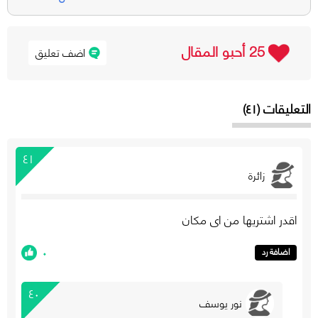
25 أحبو المقال
اضف تعليق
التعليقات (٤١)
٤١
زائرة
اقدر اشتريها من اى مكان
٠
اضافة رد
٤٠
نور يوسف