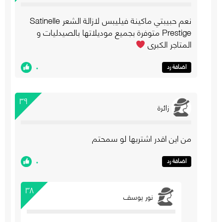
نعم حبيبتي ماكينة فيليبس لازالة الشعر Satinelle
Prestige متوفرة بجميع موديلاتها بالصيدليات و
المتاجر الكبرى
٠
اضافة رد
٣٩
زائرة
من اين اقدر اشتريها لو سمحتم
٠
اضافة رد
٣٨
نور يوسف