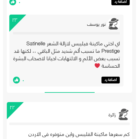
٠
اضافة رد
٢٣
نور يوسف
اي اختي ماكينة فيليبس لازالة الشعر Satinelle
Prestige ما تسبب ألم شديد مثل الباقي ،، لكنها قد
تسبب بعض الألم و الالتهابات احيانا لاصحاب البشرة
الحساسة
٠
اضافة رد
٢٢
زائرة
كم سعرها ماكينة الفليبس واين متوفره في الاردن