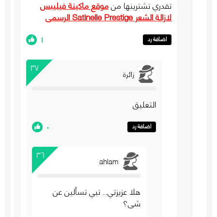
تقدري تشترينها من
موقع ماكينة فيليبس
لازالة الشعر Satinelle Prestige الرسمي
١
اضافة رد
٣٧
زائرة
التعليق
٠
اضافة رد
٣٦
ahlam
هلا عزيزتي.. تبي تسألين عن
شي؟