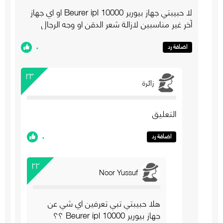
لا حبيبتي جهاز بيورير 10000 Beurer ipl او اي جهاز
آخر غير مناسبين لازالة شعر الدقن او وجه الرجال
٠
اضافة رد
٢٣
زائرة
التعليق
٠
اضافة رد
٢٢
Noor Yussuf
هلا حبيبتي تبي تعرفين اي شي عن
جهاز بيورير 10000 Beurer ipl ؟؟