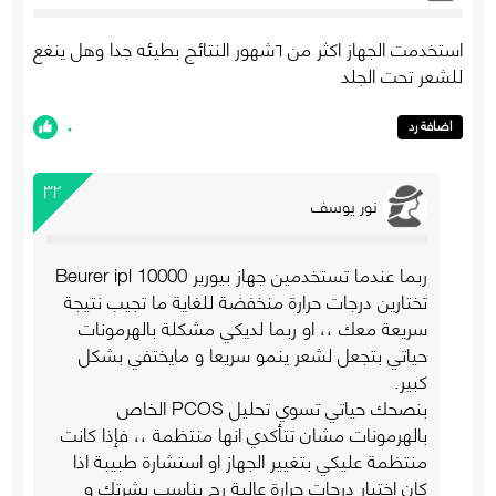
استخدمت الجهاز اكثر من ٦شهور النتائج بطيئه جدا وهل ينغع
للشعر تحت الجلد
٠
اضافة رد
٣٢
نور يوسف
ربما عندما تستخدمين جهاز بيورير 10000 Beurer ipl
تختارين درجات حرارة منخفضة للغاية ما تجيب نتيجة
سريعة معك ،، او ربما لديكي مشكلة بالهرمونات
حياتي بتجعل لشعر ينمو سريعا و مايختفي بشكل
كبير.
بنصحك حياتي تسوي تحليل PCOS الخاص
بالهرمونات مشان تتأكدي انها منتظمة ،، فإذا كانت
منتظمة عليكي بتغيير الجهاز او استشارة طبيبة اذا
كان اختيار درجات حرارة عالية رح يناسب بشرتك و