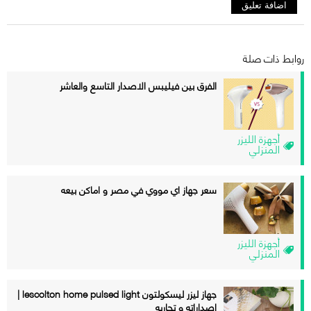
روابط ذات صلة
الفرق بين فيليبس الاصدار التاسع والعاشر
أجهزة الليزر
المنزلي
سعر جهاز اي مووي في مصر و اماكن بيعه
أجهزة الليزر
المنزلي
جهاز ليزر ليسكولتون lescolton home pulsed light |
اصداراته و تجاربه