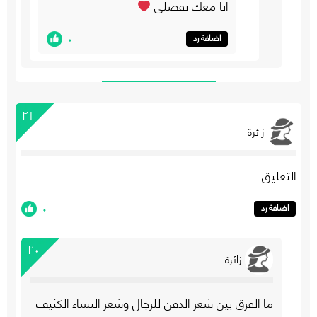
انا معك تفضلي
٠
اضافة رد
٢١
زائرة
التعليق
٠
اضافة رد
٢٠
زائرة
ما الفرق بين شعر الذقن للرجال وشعر النساء الكثيف