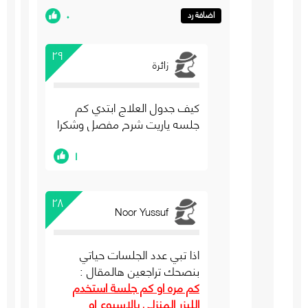
٠
اضافة رد
٢٩
زائرة
كيف جدول العلاج ابتدي كم
جلسه ياريت شرح مفصل وشكرا
١
٢٨
Noor Yussuf
اذا تبي عدد الجلسات حياتي
بنصحك تراجعين هالمقال :
كم مره او كم جلسة استخدم
الليزر المنزلي بالاسبوع او