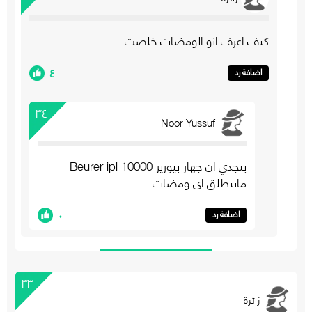
كيف اعرف انو الومضات خلصت
٤
اضافة رد
٣٤
Noor Yussuf
بتجدي ان جهاز بيورير 10000 Beurer ipl
مابيطلق اي ومضات
٠
اضافة رد
٣٣
زائرة