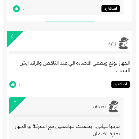
٠
اضافة رد
٤
زائرة
الجهاز يولع ويطفي الاضاءه الي عند الناقص والزائد ايش
السبب
٠
اضافة رد
٣
ahlam
مرحبا حياتي.. بنصحك تتواصلين مع الشركة لو الجهاز
بفترة الضمان.