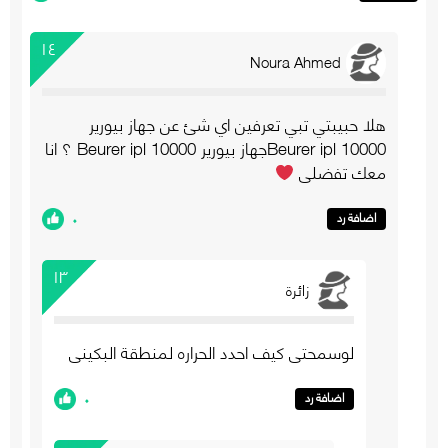
١٤
Noura Ahmed
هلا حبيبتي تبي تعرفين اي شئ عن جهاز بيورير
10000 Beurer iplجهاز بيورير 10000 Beurer ipl ؟ انا
معك تفضلي
٠
اضافة رد
١٣
زائرة
لوسمحتي كيف احدد الحراره لمنطقة البكيني
٠
اضافة رد