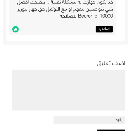
قد يكون جهازك به مشكلة تقنية .. بنصحك افضل
شي تتواصلين معهم او مع التوكيل حق جهاز بيورير
10000 Beurer ipl لاصلاحه
٠
اضافة رد
اضف تعليق