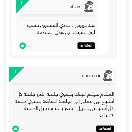
١٢
ahlam
هلا عزيزتي.. حددي المستوى حسب
لون بشرتك في هذي المنطقة.
٠
اضافة رد
١١
nour nour
السلام عليكم كيفك بتسوي جلسه الليزر جلسه كل
أسبوع لين تصلى إلى الجلسه السابعه بتسوي جلسه
كل أسبوعين وبنزيل الشعر بالشفره قبل الجلسه
٢٤ساعه
٠
اضافة رد