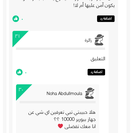
يكون آمن عليها أم لا!
٠
اضافة رد
٣١
زائرة
التعليق
٠
اضافة رد
٣٠
Noha Abdullmoula
هلا حبيبتي تبي تعرفين اي شي عن
جهاز بيورير 10000 ؟؟
انا معك تفضلي