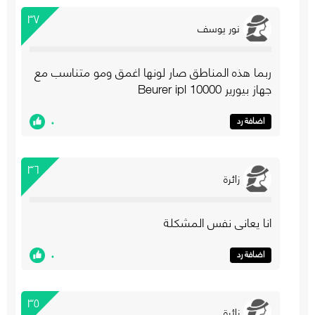
٣٧
نور يوسف
ربما هذه المناطق صار لونها اغمق ومو متناسب مع
جهاز بيورير 10000 Beurer ipl
٠
اضافة رد
٣٦
زائرة
انا يعاني نفس المشكلة
٠
اضافة رد
٣٥
زائرة