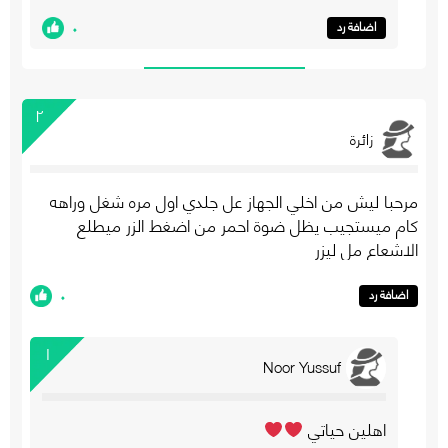
٠
اضافة رد
٢
زائرة
مرحبا ليش من اخلي الجهاز عل جلدي اول مره شغل وراهه
كام ميستجيب يظل ضوة احمر من اضغط الزر ميطلع
الاشعاع مل ليزر
٠
اضافة رد
١
Noor Yussuf
اهلين حياتي