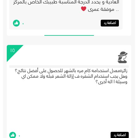
العادية و يحدد الدرجة المناسبة طبيبك الخاص بالمركز
.. موفقة عمري
٠
اضافة رد
١٥
زائرةمعدل استخدامه كام مره بالشهر للحصول على أفضل نتائج؟
وهل يجب استخدام الشفره ف إزالة الشعر قبله ولا ممكن اي
ا
وسيلة ا اله أخرى؟
ل
ت
ع
ل
ي
ق
٠
اضافة رد