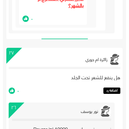
بالشهر؟
٠
٢٧
زاائرة ام جوري
هل ينفع للشعر تحت الجلد
٠
اضافة رد
٢٦
نور يوسف
نعم حبيبتي جهاز بيورير 10000 Beurer ipl وجميع