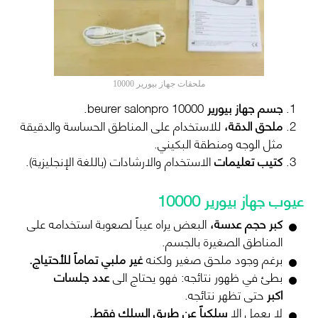
ملحقات جهاز بيورير 10000
جسم جهاز بيورير
10000 beurer salonpro.
ملحق الدقة،
للاستخدام على المناطق الحساسة والدقيقة
مثل الوجه ومنطقة البكيني.
كتيب تعليمات
الاستخدام والارشادات (باللغة الإنجليزية).
عيوب جهاز بيورير 10000
كبر حجم عدسة،
البعض يراه عيباً لصعوبة استخدامه على
المناطق الصغيرة بالجسم.
برغم وجود ملحق صغير ولكنه
غير ملبي تماماً للأحتياج.
بطئ في ظهور نتائجه: فهو يحتاج الى
عدد جلسات
اكبر
حتى تظهر نتائجه.
لا يعمل إلا
سلكياً عن طريق السلك فقط.