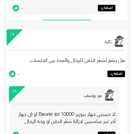
٠
اضافة رد
١٩
زائرة
هل ينفع لشعر الذقن للرجال والمدة بين الجلسات
٠
اضافة رد
١٨
نور يوسف
لا حبيبتي جهاز بيورير 10000 Beurer ipl او اي جهاز
آخر غير مناسبين لازالة شعر الدقن او وجه الرجال