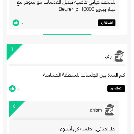
للاسف حياتي خاصية تبديل العدسات مو متوفر مع
جهاز بيورير 10000 Beurer ipl
٠
اضافة رد
٦
زائرة
كم المدة بين الجلسات للمنطقة الحساسة
٠
اضافة رد
٥
ahlam
هلا حياتي.. جلسة كل أسبوع.