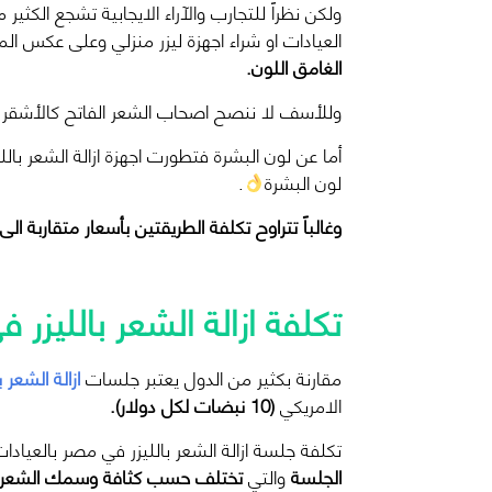
ولكن نظراً للتجارب والآراء الايجابية تشجع الكثير
العيادات او شراء اجهزة ليزر منزلي وعلى عكس ال
الغامق اللون.
وللأسف لا ننصح اصحاب الشعر الفاتح كالأشقر والر
أما عن لون البشرة فتطورت اجهزة ازالة الشعر با
لون البشرة
.
وغالباً تتراوح تكلفة الطريقتين بأسعار متقاربة ا
تكلفة ازالة الشعر بالليزر
مقارنة بكثير من الدول يعتبر جلسات
ازالة الشعر ب
الامريكي
(10 نبضات لكل دولار).
تكلفة جلسة ازالة الشعر بالليزر في مصر بالعيادا
الجلسة
والتي
تختلف حسب كثافة وسمك الشعر ل