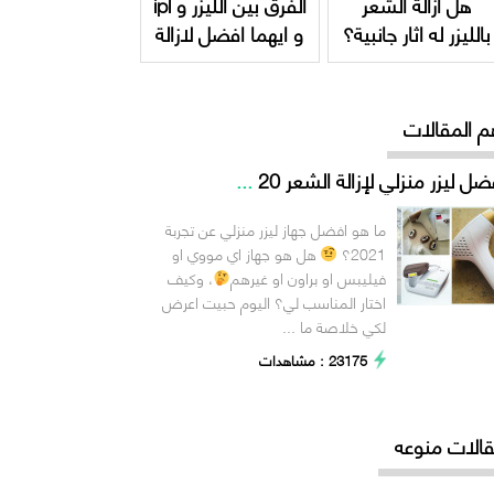
هل ازالة الشعر
الفرق بين الليزر و ipl
بالليزر له اثار جانبية؟
و ايهما افضل لازالة
الشعر ؟
م المقالات
ضل ليزر منزلي لإزالة الشعر 20
...
ما هو افضل جهاز ليزر منزلي عن تجربة
2021؟
هل هو جهاز اي مووي او
فيليبس او براون او غيرهم
، وكيف
اختار المناسب لي؟ اليوم حبيت اعرض
لكي خلاصة ما ...
23175 : مشاهدات
الات منوعه