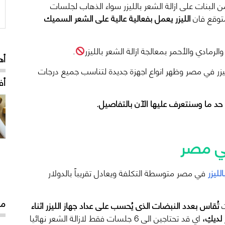
 من البنات على ازالة الشعر بالليزر سواء الذهاب لجلسات
متوقع فان
الليزر يعمل بفعالية عالية على الشعر السميك
مادي والأحمر بمعالجة ازالة الشعر بالليزر
.
أه
لليزر في مصر وظهر انواع اجهزة جديدة لتناسب جميع درجات
أف
لى حد ما وسنتعرف عليها الآن بالتفاصيل.
 في مصر
الليزر
في مصر متوسطة التكلفة ويعادل تقريباً بالدولار
مق
ت
تُقاس بعدد النبضات الذى يُحسب على عداد جهاز الليزر اثناء
ديكِ،
اي قد تحتاجين الى 6 جلسات فقط لازالة الشعر نهائيا