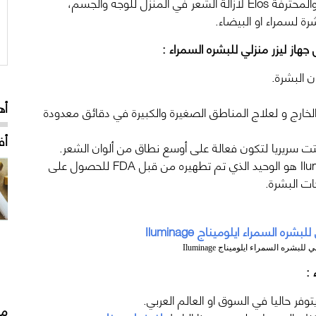
يعمل هذا الجهاز بتكنولوجيا إزالة الشعر المدمجة والمحترفة Elos لازالة الشعر في المنزل للوجه والجسم،
ة لسمراء او البيضاء.
هاز ليزر منزلي للبشره السمراء :
 البشرة.
أه
لخارج و لعلاج المناطق الصغيرة والكبيرة في دقائق معدودة
أف
تت سريريا لتكون فعالة على أوسع نطاق من ألوان الشعر.
نظام تخفيض الشعر الدائم IluminageTOUCH هو الوحيد الذي تم تطهيره من قبل FDA للحصول على
ات البشرة.
بشره السمراء ايلوميناج Iluminage
 :
وفر حاليا في السوق او العالم العربي.
مق