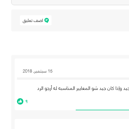
اضف تعليق
٦١
15 سبتمبر, 2018
 وإذا كان جيد شو المعايير المناسبه له أرجو الرد
٩
٦٠