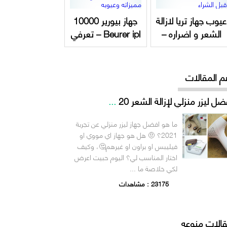
عيوب جهاز تريا لازالة
جهاز بيورير 10000
الشعر و اضراره –
Beurer ipl – تعرفي
احذريها قبل الشراء
على مميزاته وعيوبه
م المقالات
ضل ليزر منزلي لإزالة الشعر 20
...
ما هو افضل جهاز ليزر منزلي عن تجربة
2021؟ 🤨 هل هو جهاز اي مووي او
فيليبس او براون او غيرهم🤔، وكيف
اختار المناسب لي؟ اليوم حبيت اعرض
لكي خلاصة ما ...
23175 : مشاهدات
الات منوعه