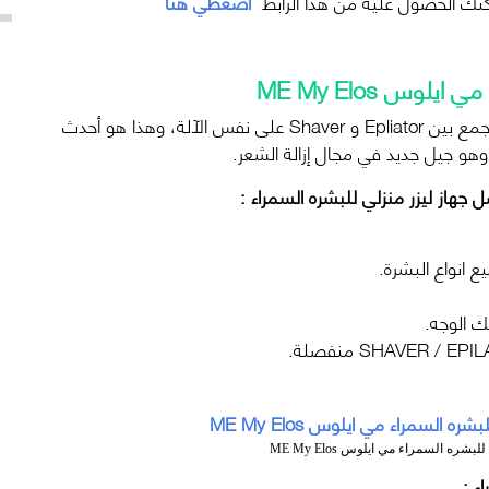
اضغطي هنا
وس ME My Elos
آلة إزالة الشعر ME My Elos الكلاسيكية، والتي تجمع بين Epliator و Shaver على نفس الآلة، وهذا هو أحدث
هاز ليزر منزلي للبشره السمراء :
ع انواع البشرة.
ك الوجه.
ره السمراء مي ايلوس ME My Elos
ء :