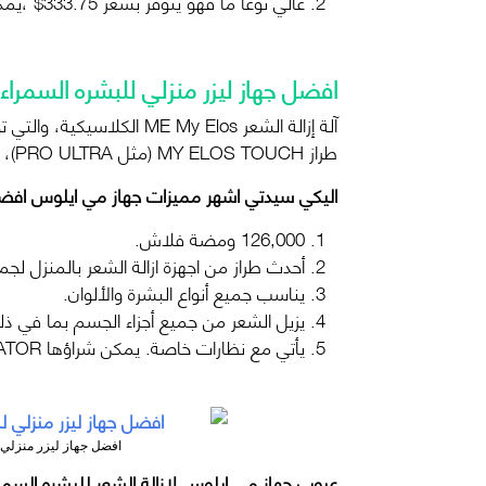
غالي نوعا ما فهو يتوفر بسعر 333.75$ ،يمكنك الحصول عليه من هذا الرابط
افضل جهاز ليزر منزلي للبشره السمراء مي ايل
طراز MY ELOS TOUCH (مثل PRO ULTRA)، وهو جيل جديد في مجال إزالة الشعر.
اليكي سيدتي اشهر مميزات جهاز مي ايلوس افضل ج
126,000 ومضة فلاش.
أحدث طراز من اجهزة ازالة الشعر بالمنزل لجمي
يناسب جميع أنواع البشرة والألوان.
يزيل الشعر من جميع أجزاء الجسم بما في ذل
يأتي مع نظارات خاصة. يمكن شراؤها SHAVER / EPILATOR منفصلة.
افضل جهاز ليزر منزلي للبش
عيوب جهاز مي ايلوس لازالة الشعر للبشره السمرا