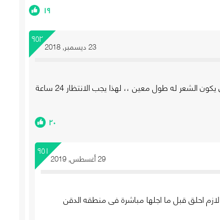
١٩
٩٥٢
23 ديسمبر, 2018
لا منشان يعطي الليزر نتيجة فعالة ضروري يكون الشعر له طول معين ،، لهذا يجب الانتظار 24 ساعة
٢٠
٩٥١
29 أغسطس, 2019
 لازم احلق قبل ما اجلها مباشرة فى منطقه الدقن