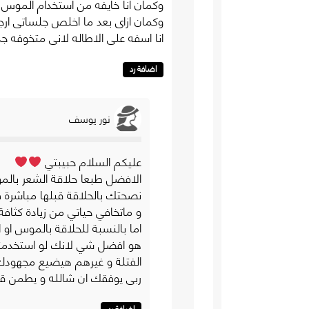
وكمان انا خايفه من استخدام الموس ع
وكمان ازاى بعد ما اخلص جلساتى ار
انا اسفه على الاطاله لانى متخوفه 
اضافة رد
نور يوسف
عليكم السلام حبيبتي
نصحتك بالحلاقة قبلها مباشرة فيفضل الا تق
و ماتخافي حياتي من زيادة كثافة 
اما بالنسبة للحلاقة بالموس او
هو افضل شي لانك لو استخدمتي 
الفتلة و غيرهم هيضيع مجهودك و
ربي يوفقك ان شالله و يطمن 
اضافة رد