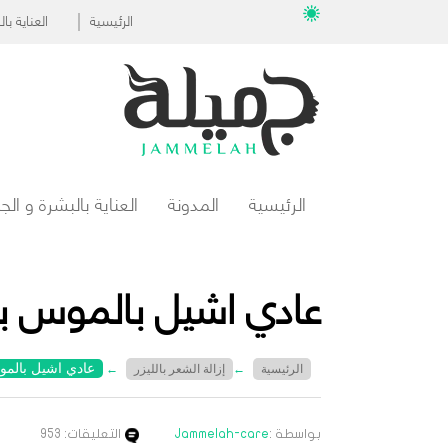
الرئيسية
العناية ب
الرئيسية
المدونة
العناية بالبشرة و ال
عادي اشيل بالموس بين
عادي اشيل بالموس
الرئيسية
←
إزالة الشعر بالليزر
←
بواسطة :
Jammelah-care
التعليقات: 953