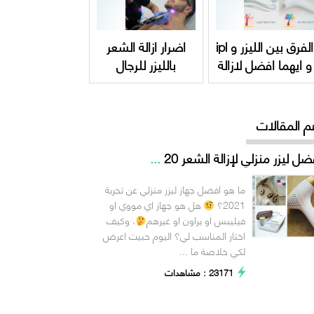
الفرق بين الليزر و ipl
اضرار ازالة الشعر
و ايهما افضل لازالة
بالليزر للرجال
الشعر ؟
م المقالات
ضل ليزر منزلي لإزالة الشعر 20
...
ما هو افضل جهاز ليزر منزلي عن تجربة
2021؟
هل هو جهاز اي مووي او
فيليبس او براون او غيرهم
، وكيف
اختار المناسب لي؟ اليوم حبيت اعرض
لكي خلاصة ما ...
23171 : مشاهدات