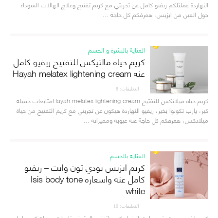
النهاردة عملتلكم ريفيو كامل عن تجربتي مع كريم تفتيح وعلاج الهالات السوداء
حول العين من ايزيس، هعرفكم كل حاجة ...
العناية بالبشرة و الجسم
كريم حياه مالتيكس للتفتيح ريفيو كامل
عنه Hayah melatex lightening cream
التعليقات: 8
كريم حياه ميلاتكس للتفتيح Hayah melatex lightening creamمتابعات جميلة
كير، يارب تكونوا بخير، ريفيو النهاردة هيكون عن تجربتي مع كريم التفتيح من حياة
ميلاتكس، هعرفكم كل حاجة عنه عيوبه ومميزاته ...
العناية بالجسم
كريم ايزيس بودي تون وايت – ريفيو
كامل عنه واسعاره Isis body tone
white
التعليقات: 10
كريم ايزيس بودي تون وايت افضل كريم لتفتيح البشرة.متابعات جميله كير، عاملين