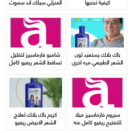
كيفية تجنبها
المنزلي سيلك اند سموث
اختيارك الدائم
باك بلاك يستعيد لون
شامبو فارماسيرز لتقليل
الشعر الطبيعي مره اخري
تساقط الشعر ريفيو كامل
بدون صبغات
عنه واسعاره
Pharmaceris hair and
scalp shampoo
سيروم فارماسيرز ميلا
كريم باك بلاك لعلاج
للتفتيح ريفيو كامل عنه
الشعر الابيض ريفيو
واسعاره Pharmaceris
كامل عنه New back