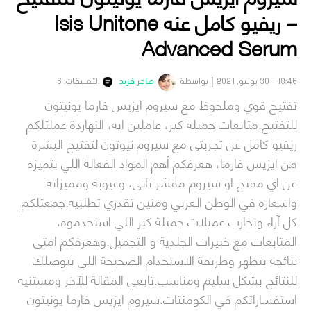
– ريفيو كامل عنه Isis Unitone
Advanced Serum
18:46 - 30 يونيو, 2021
بواسطة
هاجر فريد
التعليقات: 6
تفتيح قوي وملحوظ مع سيروم ايزيس فارما يونيتون
للتفتيح.متابعات جميلة كير، عاملين ايه، النهاردة عملتلكم
ريفيو كامل عن تجربتي مع سيروم نيوتون لتفتيح البشرة
من ايزيس فارما، هعرفكم أهم المواد الفعالة اللي بتميزه
عن اي مفتح او سيروم مقشر تانى، وعيوبه ومميزاته
واسعاره في الوطن العربي ومنين تقدري تطلبيه.جمعتلكم
كل آراء وتجارب عميلات جميلة كير اللي استخدموه،
المتابعات مع خبيرات الجلدية و التجميل.وهعرفكم امتى
نتائجه بتظهر وطريقة الاستخدام الصحيحة اللى بتوصلك
للنتائج بشكل سليم ومناسب.تابعي المقالة للآخر ومستنيه
استفساراتكم في الكومنتات.سيروم ايزيس فارما يونيتون