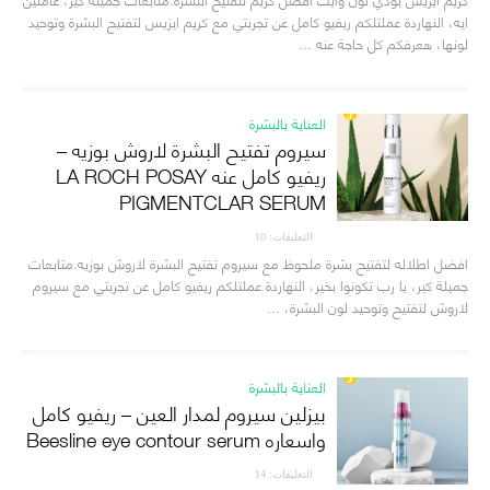
ايه، النهاردة عملتلكم ريفيو كامل عن تجربتي مع كريم ايزيس لتفتيح البشرة وتوحيد
لونها، هعرفكم كل حاجة عنه ...
العناية بالبشرة
سيروم تفتيح البشرة لاروش بوزيه –
ريفيو كامل عنه LA ROCH POSAY
PIGMENTCLAR SERUM
التعليقات: 10
افضل اطلاله لتفتيح بشرة ملحوظ مع سيروم تفتيح البشرة لاروش بوزيه.متابعات
جميلة كير، يا رب تكونوا بخير، النهاردة عملتلكم ريفيو كامل عن تجربتي مع سيروم
لاروش لتفتيح وتوحيد لون البشرة، ...
العناية بالبشرة
بيزلين سيروم لمدار العين – ريفيو كامل
واسعاره Beesline eye contour serum
التعليقات: 14