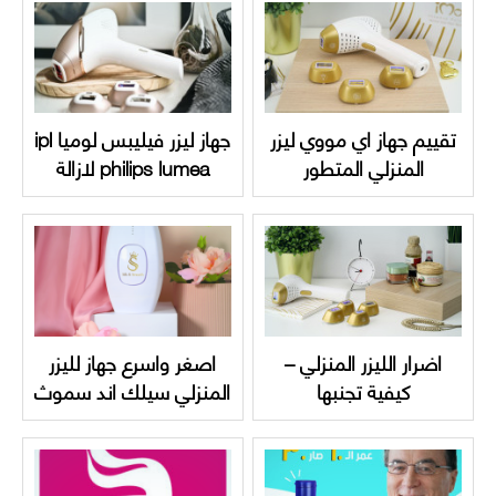
تقييم جهاز اي مووي ليزر
جهاز ليزر فيليبس لوميا ipl
المنزلي المتطور
philips lumea لازالة
الشعر | دليل متكامل
اضرار الليزر المنزلي –
اصغر واسرع جهاز لليزر
كيفية تجنبها
المنزلي سيلك اند سموث
اختيارك الدائم