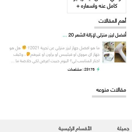
كامل عنه واسعاره +
hayah UVEPRO SPF
أهم المقالات
50
...
أفضل ليزر منزلي لإزالة الشعر 20
ما هو افضل جهاز ليزر منزلي عن تجربة 2021؟
هل هو
جهاز اي مووي او فيليبس او براون او غيرهم
، وكيف
اختار المناسب لي؟ اليوم حبيت اعرض لكي خلاصة ما ...
23175 : مشاهدات
مقالات منوعه
جميلة
الأقسام الرئيسية