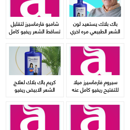
باك بلاك يستعيد لون
شامبو فارماسيرز لتقليل
الشعر الطبيعي مره اخري
تساقط الشعر ريفيو كامل
بدون صبغات
عنه واسعاره
Pharmaceris hair and
scalp shampoo
سيروم فارماسيرز ميلا
كريم باك بلاك لعلاج
للتفتيح ريفيو كامل عنه
الشعر الابيض ريفيو
واسعاره Pharmaceris
كامل عنه New back
black cream
Mela Whitening
SERUM