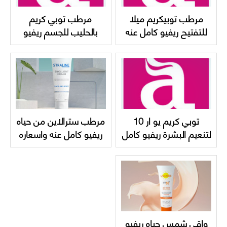
مرطب توبيكريم ميلا
مرطب توبي كريم
للتفتيح ريفيو كامل عنه
بالحليب للجسم ريفيو
Topicrem MELA
كامل عنه واسعاره
Topicrem body milk
lightening ultra milk
توبي كريم يو ار 10
مرطب سترالاين من حياه
لتنعيم البشرة ريفيو كامل
ريفيو كامل عنه واسعاره
عنه Topicrem UR-10
hayah Straline
Emollient Cream
Anti-Roughness
واقي شمس حياه ريفيو