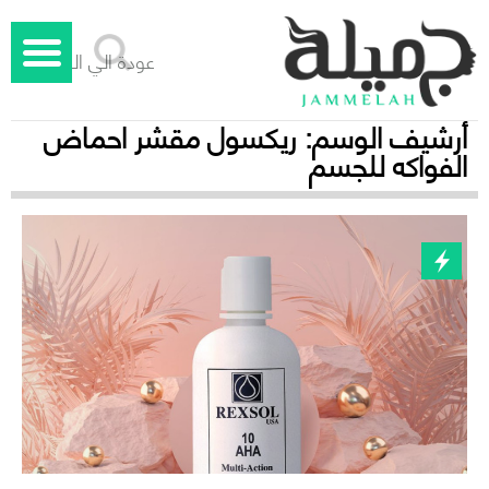
عودة الي الوراء
أرشيف الوسم:
ريكسول مقشر احماض
الفواكه للجسم
جميلة – دليل الليزر المنزلي