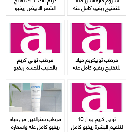
للتفتيح ريفيو كامل عنه
الشعر الابيض ريفيو
واسعاره Pharmaceris
كامل عنه New back
black cream
Mela Whitening
SERUM
مرطب توبيكريم ميلا
مرطب توبي كريم
للتفتيح ريفيو كامل عنه
بالحليب للجسم ريفيو
Topicrem MELA
كامل عنه واسعاره
Topicrem body milk
lightening ultra milk
توبي كريم يو ار 10
مرطب سترالاين من حياه
لتنعيم البشرة ريفيو كامل
ريفيو كامل عنه واسعاره