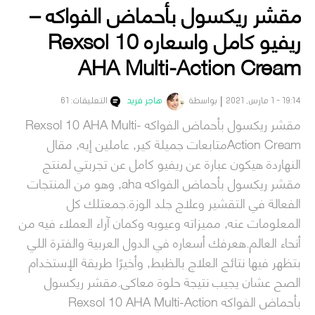
مقشر ريكسول بأحماض الفواكه –
ريفيو كامل واسعاره Rexsol 10
AHA Multi-Action Cream
19:14 - 1 مارس, 2021
بواسطة
هاجر فريد
التعليقات: 61
مقشر ريكسول بأحماض الفواكه Rexsol 10 AHA Multi-
Action Creamمتابعات جميلة كير, عاملين إيه, مقال
النهاردة هيكون عبارة عن ريفيو كامل عن تجربتي لمنتج
مقشر ريكسول بأحماض الفواكه aha, وهو من المنتجات
الفعالة في التقشير وعلاج جلد الوزة.جمعتلك كل
المعلومات عنه, مميزاته وعيوبه وكمان آراء العملاء فيه من
أنحاء العالم.هعرفك أسعاره في الدول العربية والفترة اللي
بتظهر فيها نتائج العلاج بالظبط, وأخيرًا طريقة الإستخدام
الصح عشان يجيب نتيجة حلوة معاكى.مقشر ريكسول
بأحماض الفواكه Rexsol 10 AHA Multi-Action