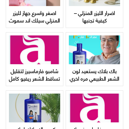
اضرار الليزر المنزلي –
اصغر واسرع جهاز لليزر
كيفية تجنبها
المنزلي سيلك اند سموث
اختيارك الدائم
باك بلاك يستعيد لون
شامبو فارماسيرز لتقليل
الشعر الطبيعي مره اخري
تساقط الشعر ريفيو كامل
بدون صبغات
عنه واسعاره
Pharmaceris hair and
scalp shampoo
سيروم فارماسيرز ميلا
كريم باك بلاك لعلاج