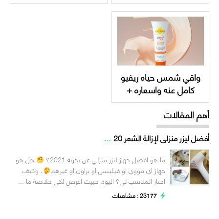
عنه Topicrem UR-10
hayah Straline
Emollient Cream
Anti-Roughness
واقي شمس حياه ريفيو
كامل عنه واسعاره +
hayah UVEPRO SPF
أهم المقالات
50
...
أفضل ليزر منزلي لإزالة الشعر 20
ما هو افضل جهاز ليزر منزلي عن تجربة 2021؟
هل هو
جهاز اي مووي او فيليبس او براون او غيرهم
، وكيف
اختار المناسب لي؟ اليوم حبيت اعرض لكي خلاصة ما ...
23177 : مشاهدات