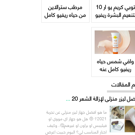
توبي كريم يو ار 10
مرطب سترالاين
تنعيم البشرة ريفيو
من حياه ريفيو كامل
كامل عنه
عنه واسعاره hayah
Straline Emollient
Topicrem UR-10
Cream
Anti-Roughness
واقي شمس حياه
ريفيو كامل عنه
واسعاره + hayah
م المقالات
UVEPRO SPF 5
ل ليزر منزلي لإزالة الشعر 20
...
ما هو افضل جهاز ليزر منزلي عن تجربة
2021؟ 🤨 هل هو جهاز اي مووي او
فيليبس او براون او غيرهم🤔، وكيف
اختار المناسب لي؟ اليوم حبيت اعرض