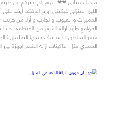
مرحبا حبيباتي ❤❤ اليوم راح اخبركم عن طريقة
جميلة – دليل الليزر المنزلي
الليزر المنزلي للبكيني .ورح اعرفكم أيضا على أ
المميزات و العيوب و تجارب و أراء من جربت ال
المواقع.طرق ازالة الشعر من المنطقه الحساس
شعر المناطق الحساسة ، فمنها التقليدي كالحل
العصري مثل: ماكينات ازالة الشعر اجهزة ليزر العيادات الليزر المنزلي 