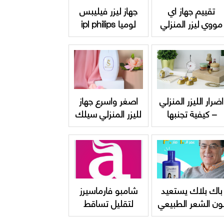
تقييم جهاز اي
جهاز ليزر فيليبس
مووي ليزر المنزلي
لوميا ipl philips
المتطور
lumea لازالة الشعر
| دليل متكامل
اضرار الليزر المنزلي
اصغر واسرع جهاز
– كيفية تجنبها
لليزر المنزلي سيلك
اند سموث اختيارك
الدائم
باك بلاك يستعيد
شامبو فارماسيرز
ون الشعر الطبيعي
لتقليل تساقط
مره اخري بدون
الشعر ريفيو كامل