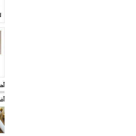
ل
أه
0
أفض